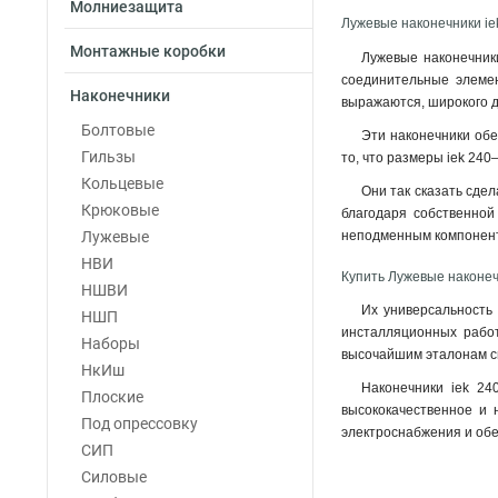
Молниезащита
6–5–4мм
1
Лужевые наконечники i
6–4–4мм
1
Монтажные коробки
Лужевые наконечники
4–6–3мм
1
соединительные элемен
Наконечники
4–5–3мм
выражаются, широкого 
1
4–4–3мм
Болтовые
1
Эти наконечники обе
2,5–6–2,6мм
Гильзы
1
то, что размеры iek 24
2,5–5–2,6мм
Кольцевые
1
Они так сказать сдел
2,5–4–2,6мм
Крюковые
1
благодаря собственной
240-24мм
Лужевые
неподменным компонент
1
185-21мм
НВИ
1
Купить Лужевые наконеч
150-19мм
НШВИ
1
Их универсальность
120-17мм
НШП
1
инсталляционных работ
95-15мм
Наборы
1
высочайшим эталонам св
70-13мм
НкИш
1
Наконечники iek 24
50-11мм
Плоские
1
высококачественное и 
35-10мм
Под опрессовку
1
электроснабжения и обе
35-9мм
СИП
1
25-8мм
Силовые
1