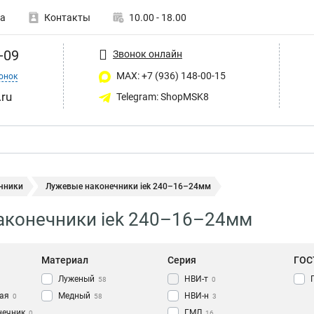
а
Контакты
10.00 - 18.00
-09
Звонок онлайн
MAX: +7 (936) 148-00-15
онок
ru
Telegram: ShopMSK8
чники
Лужевые наконечники iek 240–16–24мм
аконечники iek 240–16–24мм
Материал
Серия
ГОС
Луженый
НВИ-т
58
0
ая
Медный
НВИ-н
0
58
3
нечник
ГМЛ
0
16