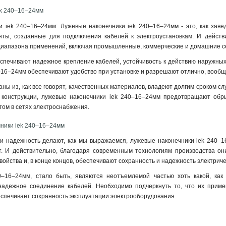
ek 240–16–24мм
 iek 240–16–24мм: Лужевые наконечники iek 240–16–24мм - это, как заве
ты, созданные для подключения кабелей к электроустановкам. И действ
диапазона применений, включая промышленные, коммерческие и домашние с
спечивают надежное крепление кабелей, устойчивость к действию наружных 
0–16–24мм обеспечивают удобство при установке и разрешают отлично, вообщ
аны из, как все говорят, качественных материалов, владеют долгим сроком с
 конструкции, лужевые наконечники iek 240–16–24мм предотвращают обрыв
ом в сетях электроснабжения.
ники iek 240–16–24мм
 и надежность делают, как мы выражаемся, лужевые наконечники iek 240–
. И действительно, благодаря современным технологиям производства они
ойства и, в конце концов, обеспечивают сохранность и надежность электриче
0–16–24мм, стало быть, являются неотъемлемой частью хоть какой, как 
надежное соединение кабелей. Необходимо подчеркнуть то, что их приме
спечивает сохранность эксплуатации электрооборудования.