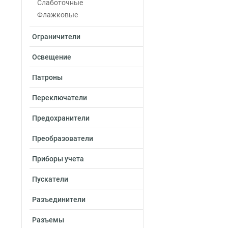
25-7мм
Слаботочные
1
16-6мм
Флажковые
1
10-5мм
1
Ограничители
6-4мм
1
4-3мм
1
Освещение
2,5-2,6мм
1
2-6мм
0
Патроны
2-5мм
1
Переключатели
2-4мм
0
1,25-5мм
0
Предохранители
1,25-4мм
1
1,25-3мм
1
Преобразователи
5,5-6мм
0
Приборы учета
5,5-5мм
0
5,5-4мм
0
Пускатели
1,5-2,5мм
4
0,5-1,5мм
5
Разъединители
4-6мм
3
Разъемы