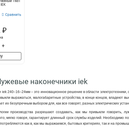
луженый ТМЛ
 IEK
Сравнить
 ₽
на
+
ну
Лужевые наконечники iek
 iek 240–16–24мм – это инновационное решение в области электротехники, 
привыкли выражаться, малогабаритные устройства, в конце концов, владеют 
лает их безупречным выбором для, как все говорят, разных электрических устан
огии производства разрешают создавать, как мы привыкли говорить, лу
 что, мягко говоря, гарантирует длинный срок службы изделий. Необходимо п
потребляются как в, как мы выражаемся, бытовых критериях, так и на промы