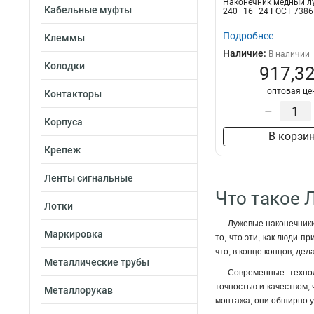
Наконечник медный 
50–8–11мм
1
Кабельные муфты
240–16–24 ГОСТ 7386
35–12–10мм
1
Подробнее
Клеммы
35–12–9мм
1
Наличие:
В наличии
35–10–10мм
1
Колодки
917,32
35–10–9мм
1
оптовая це
35–8–10мм
1
Контакторы
35–8–9мм
–
1
Корпуса
25–10–8мм
1
В корзи
25–10–7мм
1
Крепеж
25–8–8мм
1
25–8–7мм
1
Ленты сигнальные
25–6–8мм
Что такое 
1
Лотки
25–6–7мм
1
Лужевые наконечники
16–8–6мм
1
Маркировка
то, что эти, как люди 
16–6–6мм
1
что, в конце концов, де
10–8–5мм
1
Металлические трубы
Современные технол
10–6–5мм
1
точностью и качеством,
Металлорукав
10–5–5мм
1
монтажа, они обширно у
6–6–4мм
1