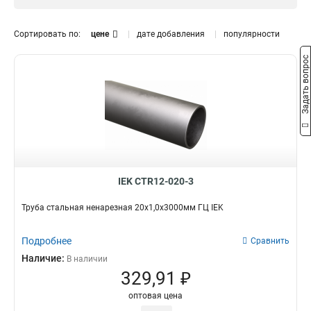
D20мм
25х12x3000мм
0
1
20х10x3000мм
1
Сортировать по:
цене
дате добавления
популярности
16х10x3000мм
1
Задать вопрос
IEK CTR12-020-3
Труба стальная ненарезная 20х1,0x3000мм ГЦ IEK
Подробнее
Сравнить
Наличие:
В наличии
329,91 ₽
оптовая цена