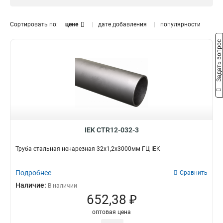
D20мм
25х12x3000мм
0
1
20х10x3000мм
1
Сортировать по:
цене
дате добавления
популярности
16х10x3000мм
1
Задать вопрос
IEK CTR12-032-3
Труба стальная ненарезная 32х1,2x3000мм ГЦ IEK
Подробнее
Сравнить
Наличие:
В наличии
652,38 ₽
оптовая цена