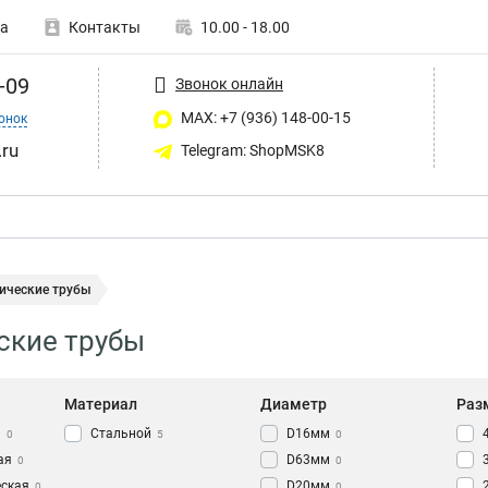
а
Контакты
10.00 - 18.00
-09
Звонок онлайн
MAX: +7 (936) 148-00-15
онок
ru
Telegram: ShopMSK8
ические трубы
ские трубы
Материал
Диаметр
Раз
я
Стальной
D16мм
0
5
0
ая
D63мм
0
0
еская
D20мм
0
0