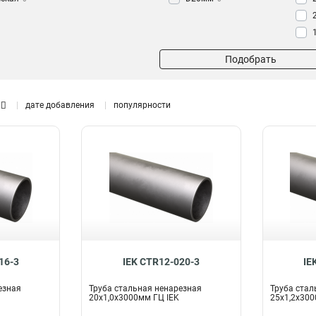
Подобрать
дате добавления
популярности
16-3
IEK CTR12-020-3
IE
езная
Труба стальная ненарезная
Труба стал
20х1,0x3000мм ГЦ IEK
25х1,2x300