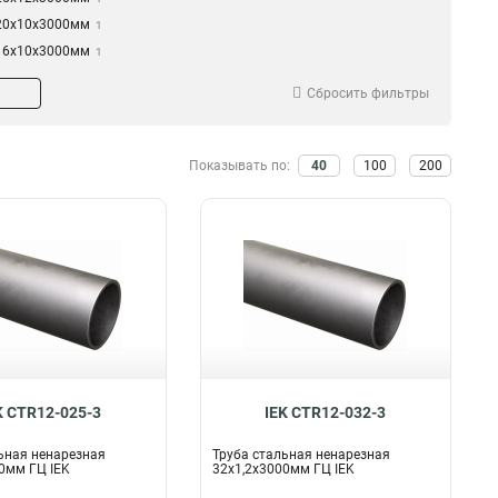
20х10x3000мм
1
16х10x3000мм
1
Сбросить фильтры
Показывать по:
40
100
200
K CTR12-025-3
IEK CTR12-032-3
ьная ненарезная
Труба стальная ненарезная
0мм ГЦ IEK
32х1,2x3000мм ГЦ IEK