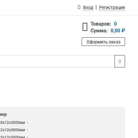
Вход
Регистрация
Товаров:
0
Сумма:
0,00 ₽
Оформить заказ
мер
40х12x3000мм
1
32х12x3000мм
1
25х12x3000мм
1