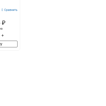
Сравнить
 ₽
на
+
ну