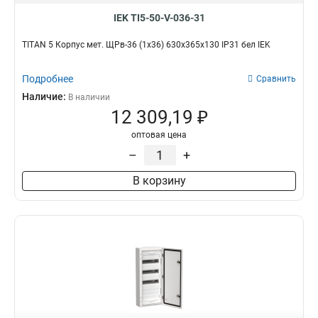
ЩМП-5-0
4
IEK TI5-50-V-036-31
ЩМП-4-0
4
TITAN 5 Корпус мет. ЩРв-36 (1х36) 630х365х130 IP31 бел IEK
ЩМП-3-0
4
ЩМП-2-0
4
Подробнее
Сравнить
ЩМП-1-0
4
Наличие:
В наличии
ЯТП-025
9
12 309,19 ₽
оптовая цена
–
+
В корзину