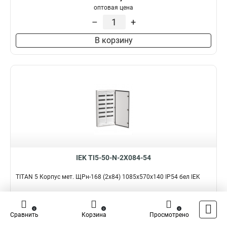
оптовая цена
–
+
В корзину
IEK TI5-50-N-2X084-54
TITAN 5 Корпус мет. ЩРн-168 (2х84) 1085х570х140 IP54 бел IEK
Подробнее
Сравнить
0
0
0
Наличие:
В наличии
Сравнить
Корзина
Просмотрено