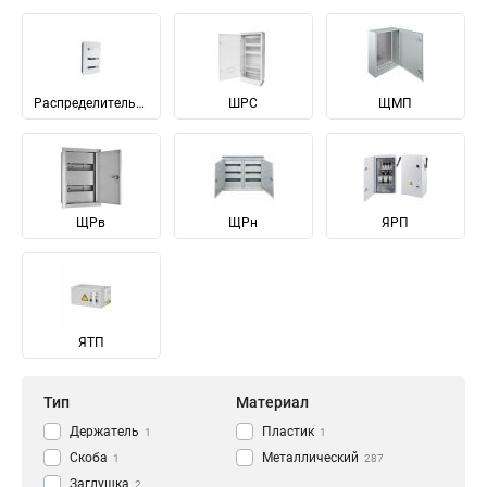
Распределительные
ШРС
ЩМП
ЩРв
ЩРн
ЯРП
ЯТП
Тип
Материал
Держатель
Пластик
1
1
Скоба
Металлический
1
287
Заглушка
2