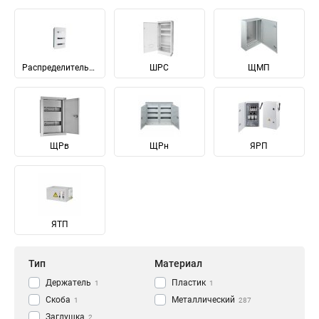
Распределительные
ШРС
ЩМП
ЩРв
ЩРн
ЯРП
ЯТП
Тип
Материал
Держатель
Пластик
1
1
Скоба
Металлический
1
287
Заглушка
2