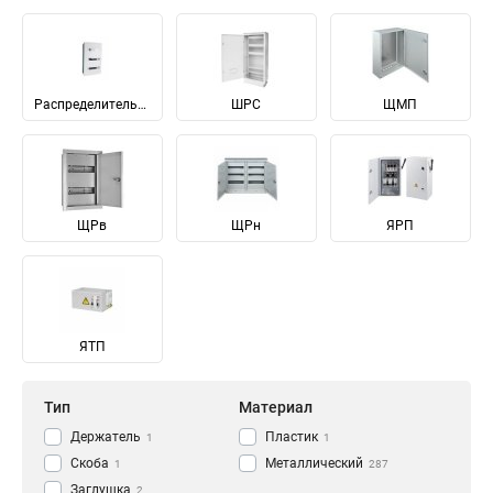
Распределительные
ШРС
ЩМП
ЩРв
ЩРн
ЯРП
ЯТП
Тип
Материал
Держатель
Пластик
1
1
Скоба
Металлический
1
287
Заглушка
2