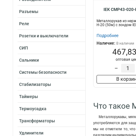
IEK CMP43-020-
Разъемы
Металлорукав из нерж.
Реле
Н-20 (50м) с зондом I
Подробнее
Розетки и выключатели
Наличие:
В наличии
СИП
467,83
оптовая це
Сальники
–
Системы безопасности
В корзи
Стабилизаторы
Таймеры
Что такое 
Термоусадка
Металлорукавы, мягк
Трансформаторы
употребляются для защи
мы не отметили то, что
Удлинители
разглядим индивидуальн