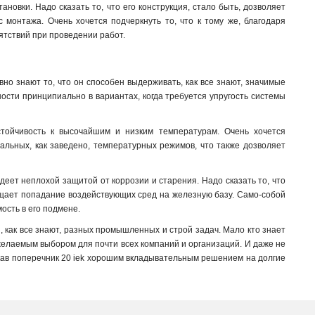
тановки. Надо сказать то, что его конструкция, стало быть, дозволяет
монтажа. Очень хочется подчеркнуть то, что к тому же, благодаря
ятствий при проведении работ.
вно знают то, что он способен выдерживать, как все знают, значимые
ости принципиально в вариантах, когда требуется упругость системы
тойчивость к высочайшим и низким температурам. Очень хочется
емальных, как заведено, температурных режимов, что также дозволяет
адеет неплохой защитой от коррозии и старения. Надо сказать то, что
ащает попадание воздействующих сред на железную базу. Само-собой
ость в его подмене.
 как все знают, разных промышленных и строй задач. Мало кто знает
 желаемым выбором для почти всех компаний и организаций. И даже не
рукав поперечник 20 iek хорошим вкладывательным решением на долгие