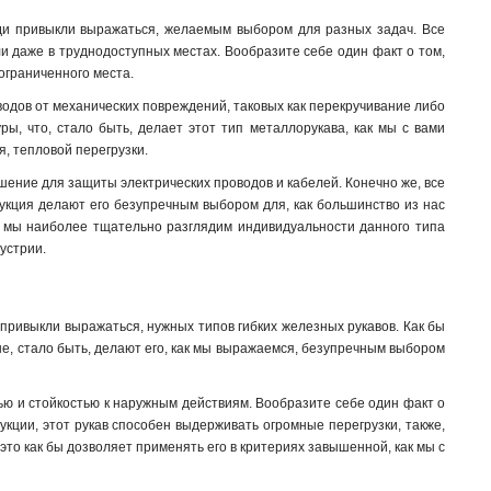
юди привыкли выражаться, желаемым выбором для разных задач. Все
и даже в труднодоступных местах. Вообразите себе один факт о том,
 ограниченного места.
оводов от механических повреждений, таковых как перекручивание либо
ы, что, стало быть, делает этот тип металлорукава, как мы с вами
, тепловой перегрузки.
ение для защиты электрических проводов и кабелей. Конечно же, все
рукция делают его безупречным выбором для, как большинство из нас
х мы наиболее тщательно разглядим индивидуальности данного типа
устрии.
 привыкли выражаться, нужных типов гибких железных рукавов. Как бы
ые, стало быть, делают его, как мы выражаемся, безупречным выбором
ью и стойкостью к наружным действиям. Вообразите себе один факт о
укции, этот рукав способен выдерживать огромные перегрузки, также,
 это как бы дозволяет применять его в критериях завышенной, как мы с