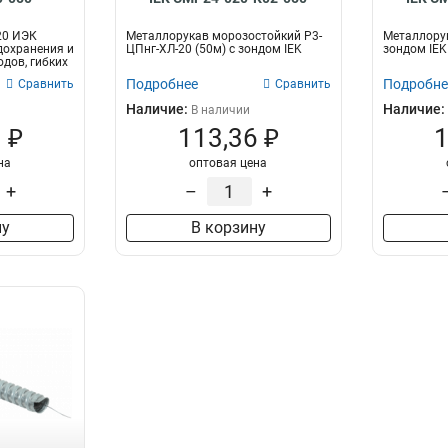
20 ИЭК
Металлорукав морозостойкий Р3-
Металлорук
дохранения и
ЦПнг-ХЛ-20 (50м) с зондом IEK
зондом IEK
дов, гибких
Подробнее
Подробне
Сравнить
Сравнить
Наличие:
Наличие:
В наличии
 ₽
113,36 ₽
1
на
оптовая цена
+
–
+
ну
В корзину