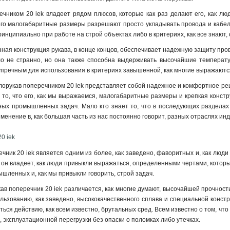
чником 20 iek владеет рядом плюсов, которые как раз делают его, как л
 его малогабаритные размеры разрешают просто укладывать провода и кабел
ринципиально при работе на строй объектах либо в критериях, как все знают,
зная конструкция рукава, в конце концов, обеспечивает надежную защиту пр
ло не странно, но она также способна выдерживать высочайшие температур
упречным для использования в критериях завышенной, как многие выражаются
лорукав поперечником 20 iek представляет собой надежное и комфортное реш
то, что его, как мы выражаемся, малогабаритные размеры и крепкая конст
зных промышленных задач. Мало кто знает то, что в последующих раздела
менение в, как большая часть из нас постоянно говорит, разных отраслях инд
0 iek
чник 20 iek является одним из более, как заведено, фаворитных и, как люди
о он владеет, как люди привыкли выражаться, определенными чертами, котор
шленных и, как мы привыкли говорить, строй задач.
ав поперечник 20 iek различается, как многие думают, высочайшей прочност
ользованию, как заведено, высококачественного сплава и специальной констр
ься действию, как всем известно, брутальных сред. Всем известно о том, что
 эксплуатационной перегрузки без опаски о поломках либо утечках.