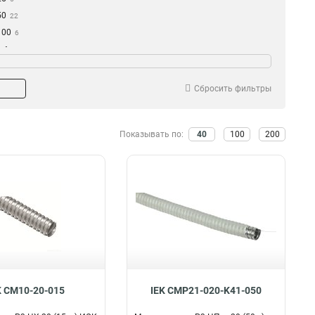
50
22
100
6
ьба
Тип
Да
Гофра для кабеля
70
0
Сбросить фильтры
Показывать по:
40
100
200
K CM10-20-015
IEK CMP21-020-K41-050