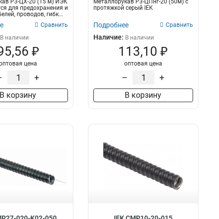
ав Р3-ЦХ-20 (15 м) ИЭК
Металлорукав Р3-ЦПнг-20 (50м) с
ся для предохранения и
протяжкой серый IEK
лей, проводов, гибк...
е
Подробнее
Сравнить
Сравнить
Наличие:
В наличии
В наличии
95,56 ₽
113,10 ₽
оптовая цена
оптовая цена
–
+
–
+
В корзину
В корзину
MP27-020-K02-050
IEK CMP10-20-015