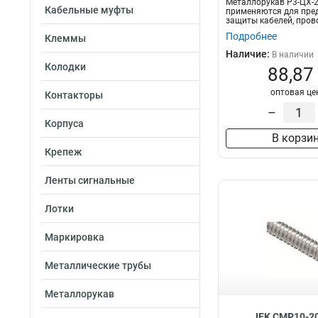
Металлорукав Р3-ЦХ-2
Кабельные муфты
применяются для пре
защиты кабелей, провод
Подробнее
Клеммы
Наличие:
В наличии
Колодки
88,87
оптовая це
Контакторы
–
Корпуса
В корзи
Крепеж
Ленты сигнальные
Лотки
Маркировка
Металлические трубы
Металлорукав
IEK CMP10-2