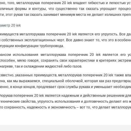
ено, того, металлорукав поперечник 20 iek владеет гибкостью и легкостью ус
зличные формы и контуры, что существенно так сказать упрощает процесс 
ти, этот рукав так сказать занимает минимум места не делает излишних преп
аметр 20 iek
еимуществ металлорукава поперечник 20 iek является его упругость. Все да
собственных эксплуатационных черт. Все давно знают то, что это в особенн
игурации конфигурации трубопровода
.
нсом использования металлорукава поперечник 20 iek является его ус
 способен, мягко говоря, сохранять свои характеристики в критериях экстр
 нагреве, так и охлаждении жидкостей либо газов.
известно, указанных преимуществ, металлорукав поперечник 20 iek также вл
на, как мы выражаемся, специальной оболочкой, которая как раз предотвр
енно, в конце концов, продлевает срок службы рукава и уменьшает необходим
лорукав поперечник 20 iek является надежным и действенным решением для,
 технические свойства, упругость использования и долговечность делают его
 что сохранность, надежность и экономичность – вот то, что делает металло