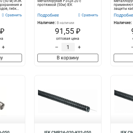
0 (50 м) ИЭК
Металлорукав РЗ-ЦХ-20 с
Металлорук
дохранения и
протяжкой (50м) IEK
применяют
ов, гибк...
защиты кабе
Подробнее
Подробне
Сравнить
Сравнить
Наличие:
Наличие:
В наличии
 ₽
91,55 ₽
на
оптовая цена
+
–
+
ну
В корзину
0-050
IEK CMP24-020-K02-050
IEK C