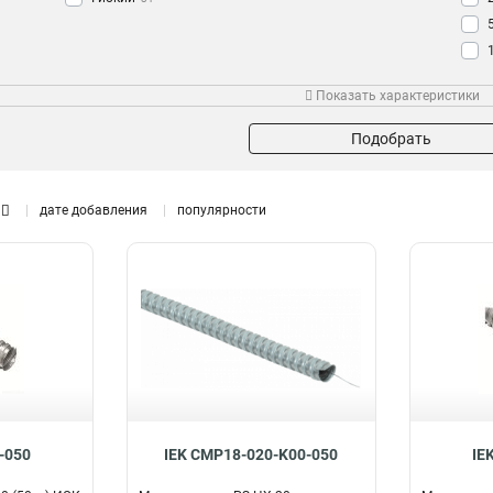
Изоляция
Протяжка
Рез
Показать характеристики
Да
Да
70
70
Подобрать
дате добавления
популярности
-050
IEK CMP18-020-K00-050
IE