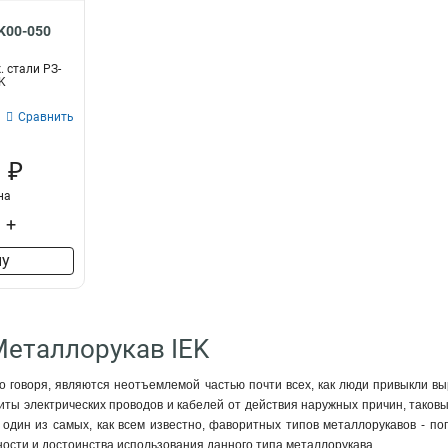
K00-050
 стали РЗ-
EK
Сравнить
 ₽
на
+
ну
Металлорукав IEK
о говоря, являются неотъемлемой частью почти всех, как люди привыкли вы
ты электрических проводов и кабелей от действия наружных причин, таковы
 один из самых, как всем известно, фаворитных типов металлорукавов - поп
ости и достоинства использования данного типа металлорукава.