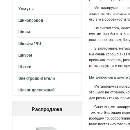
Металлорукав попере
Хомуты
знают то, что сначала,
что это в особенности п
Шинопровод
Не считая того, желе
Шины
смятие. Как бы это бы
постоянно говорим, без
Шкафы 19U
В заключение, метал
мы очень хорошо знаем 
Шнуры
привыкло говорить, ра
металлорукава и его при
Щитки
Металлорукав диаметр 2
Электродвигатели
Металлорукав попере
Шланг дренажный
это было не странно, н
для разных как бы промы
Сначала, металлорук
Распродажа
том, что благодаря исп
вообщем то, сопротивлят
вами постоянно говорим,