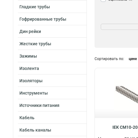
Гладкие трубы
Гофрированные трубы
Диаметр
8
1
Дин рейки
10
7
Жесткие трубы
12
7
15
9
Зажимы
Сортировать по:
цене
18
6
20
9
Изолента
22
6
Изоляторы
25
7
32
6
Инструменты
38
6
50
6
Источники питания
Кабель
IEK CM10-20
Кабель каналы