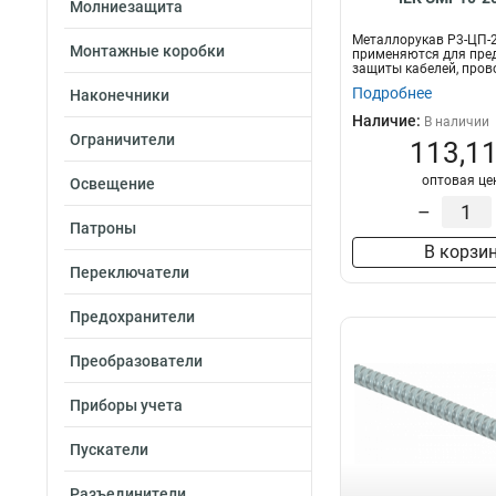
Молниезащита
Металлорукав Р3-ЦП-
Монтажные коробки
применяются для пре
защиты кабелей, прово
шлан...
Подробнее
Наконечники
Наличие:
В наличии
Ограничители
113,11
оптовая це
Освещение
–
Патроны
В корзи
Переключатели
Предохранители
Преобразователи
Приборы учета
Пускатели
Разъединители