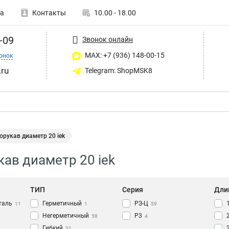
а
Контакты
10.00 - 18.00
-09
Звонок онлайн
MAX: +7 (936) 148-00-15
онок
ru
Telegram: ShopMSK8
рукав диаметр 20 iek
ав диаметр 20 iek
ТИП
Серия
Дли
таль
Герметичный
РЗ-Ц
11
1
59
Негерметичный
Р3
58
4
Гибкий
31