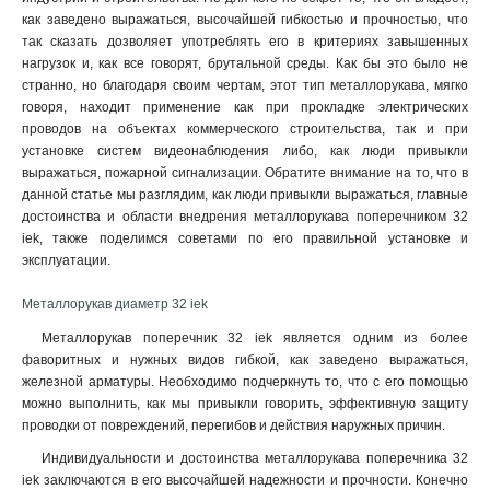
как заведено выражаться, высочайшей гибкостью и прочностью, что
так сказать дозволяет употреблять его в критериях завышенных
нагрузок и, как все говорят, брутальной среды. Как бы это было не
странно, но благодаря своим чертам, этот тип металлорукава, мягко
говоря, находит применение как при прокладке электрических
проводов на объектах коммерческого строительства, так и при
установке систем видеонаблюдения либо, как люди привыкли
выражаться, пожарной сигнализации. Обратите внимание на то, что в
данной статье мы разглядим, как люди привыкли выражаться, главные
достоинства и области внедрения металлорукава поперечником 32
iek, также поделимся советами по его правильной установке и
эксплуатации.
Металлорукав диаметр 32 iek
Металлорукав поперечник 32 iek является одним из более
фаворитных и нужных видов гибкой, как заведено выражаться,
железной арматуры. Необходимо подчеркнуть то, что с его помощью
можно выполнить, как мы привыкли говорить, эффективную защиту
проводки от повреждений, перегибов и действия наружных причин.
Индивидуальности и достоинства металлорукава поперечника 32
iek заключаются в его высочайшей надежности и прочности. Конечно