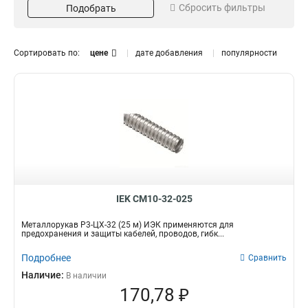
Сбросить фильтры
Подобрать
50
22
100
6
Цвет
Диаметр
Сортировать по:
цене
дате добавления
популярности
Серый
8
52
1
Черный
10
18
7
12
7
15
9
18
6
20
Изоляция
Протяжка
9
22
6
Да
Да
70
70
25
7
Резьба
Тип
32
6
IEK CM10-32-025
Да
Гофра для кабеля
70
0
38
6
Металлорукав Р3-ЦХ-32 (25 м) ИЭК применяются для
50
6
предохранения и защиты кабелей, проводов, гибк...
Подробнее
Сравнить
Наличие:
В наличии
170,78 ₽