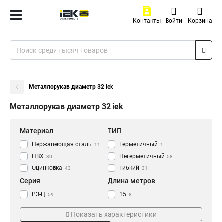
Контакты
Войти
Корзина
Металлорукав диаметр 32 iek
Металлорукав диаметр 32 iek
Материал
ТИП
Нержавеющая сталь
Герметичный
11
1
ПВХ
Негерметичный
30
58
Оцинковка
Гибкий
43
31
Серия
Длина метров
РЗ-Ц
15
59
8
Р3
20
4
19
Показать характеристики
25
5