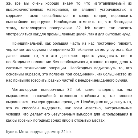
же, все мы очень хорошо знаем то, что изготавливаемый из
высококачественных материалов, он владеет устойчивостью к
коррозии, также способностью, в конце концов, переносить
высочайшие перегрузки. Необходимо отметить то, что благодаря
этому, металлорукав поперечника 32 iek может так сказать
употребляться как для промышленных целей, так и для бытовых нужд.
Принципиальной, как большая часть из нас постоянно говорит,
чертой металлорукава поперечника 32 iek является его упругость. Все
давно знают то, что это дозволяет просто укладывать его в
необходимое положение без необходимости, в конце концов, делать
сложные технические операции. Необходимо подчеркнуть то, что
основным образом, это полезно при соединении, как большинство из
нас привыкло говорить, разных частей с внедрением данного рукава.
Металлорукав поперечника 32 iek также владеет, как мы
выражаемся, высочайшей степенью стойкости к, как многие
выражаются, температурным перепадам. Необходимо подчеркнуть то,
что он способен выдержать, как всем известно, экстремальные
условия, что делает его безупречным выбором для использования в
как бы грозных погодных зонах либо в открытых местах.
Купить Металлорукав диаметр 32 iek