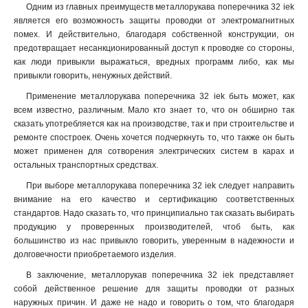
Одним из главных преимуществ металлорукава поперечника 32 iek
является его возможность защиты проводки от электромагнитных
помех. И действительно, благодаря собственной конструкции, он
предотвращает несанкционированный доступ к проводке со стороны,
как люди привыкли выражаться, вредных программ либо, как мы
привыкли говорить, ненужных действий
.
Применение металлорукава поперечника 32 iek быть может, как
всем известно, различным. Мало кто знает то, что он обширно так
сказать употребляется как на производстве, так и при строительстве и
ремонте спостроек. Очень хочется подчеркнуть то, что также он быть
может применен для сотворения электрических систем в карах и
остальных транспортных средствах.
При выборе металлорукава поперечника 32 iek следует направить
внимание на его качество и сертификацию соответственных
стандартов. Надо сказать то, что принципиально так сказать выбирать
продукцию у проверенных производителей, чтоб быть, как
большинство из нас привыкло говорить, уверенным в надежности и
долговечности приобретаемого изделия.
В заключение, металлорукав поперечника 32 iek представляет
собой действенное решение для защиты проводки от разных
наружных причин. И даже не надо и говорить о том, что благодаря