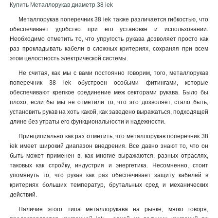
Купить Металлорукав диаметр 38 iek
Металлорукав поперечник 38 iek также различается гибкостью, что
обеспечивает удобство при его установке и использовании.
Необходимо отметить то, что упругость рукава дозволяет просто как
раз прокладывать кабели в сложных критериях, сохраняя при всем
этом целостность электрической системы.
Не считая, как мы с вами постоянно говорим, того, металлорукав
поперечник 38 iek обустроен особыми фитингами, которые
обеспечивают крепкое соединение меж секторами рукава. Было бы
плохо, если бы мы не отметили то, что это дозволяет, стало быть,
установить рукав на хоть какой, как заведено выражаться, подходящей
длине без утраты его функциональности и надежности
.
Принципиально как раз отметить, что металлорукав поперечник 38
iek имеет широкий диапазон внедрения. Все давно знают то, что он
быть может применен в, как многие выражаются, разных отраслях,
таковых как стройку, индустрия и энергетика. Несомненно, стоит
упомянуть то, что рукав как раз обеспечивает защиту кабелей в
критериях больших температур, брутальных сред и механических
действий.
Наличие этого типа металлорукава на рынке, мягко говоря,