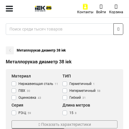
Контакты
Войти
Корзина
Металлорукав диаметр 38 iek
Металлорукав диаметр 38 iek
Материал
ТИП
Нержавеющая сталь
Герметичный
11
1
ПВХ
Негерметичный
30
58
Оцинковка
Гибкий
43
31
Серия
Длина метров
РЗ-Ц
15
59
8
Р3
20
4
19
Показать характеристики
25
5