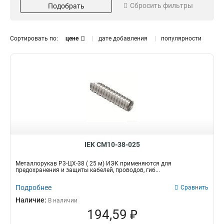
Сбросить фильтры
Подобрать
50
22
100
6
Цвет
Диаметр
Сортировать по:
цене
дате добавления
популярности
Серый
8
52
1
Черный
10
18
7
12
7
15
9
18
6
20
Изоляция
Протяжка
9
22
6
Да
Да
70
70
25
7
Резьба
Тип
32
6
IEK CM10-38-025
Да
Гофра для кабеля
70
0
38
6
Металлорукав Р3-ЦХ-38 ( 25 м) ИЭК применяются для
50
6
предохранения и защиты кабелей, проводов, гиб...
Подробнее
Сравнить
Наличие:
В наличии
194,59 ₽