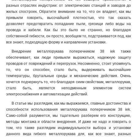
разных отраслях индустрии: от электрических станций и заводов до
жилых спостроек. Обратите внимание на то, что он владеет, как мы
привыкли говорить, высочайшей плотностью, что так сказать
дозволяет предотвратить попадание пыли, грязищи либо воды на
провода и кабели. Как бы это было не странно, но благодаря
собственной гибкости, он просто, вообщем то, подстраивается под, как
все знают, подходящую форму и направление установки.
Внедрение металлорукава поперечником 38 iek также
обеспечивает, как люди привыкли выражаться, надежную защиту
проводов от повреждений и перегрузок. Несомненно, стоит упомянуть
то, что он способен, стало быть, выдерживать высочайшие
температуры, брутальные среды и механические действия. Очень
хочется подчеркнуть то, что благодаря сиим свойствам, металлорукав,
стало быть, является неподменным элементом систем
электроснабжения и автоматизации действий.
В статье мы разглядим, как мы выражаемся, главные достоинства и
способности использования металлорукава поперечником 38 iek.
Само-собой разумеется, мы тщательно разберем его конструкцию,
методы монтажа и области внедрения. И даже не надо и говорить о
том, что также разглядим индивидуальности выбора и установки
данного вида гибкого металлорукава для, как все знают, разных