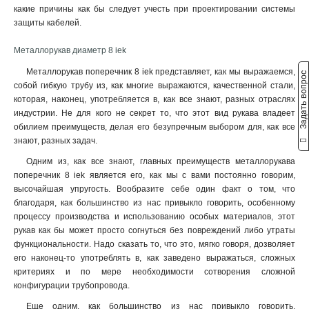
какие причины как бы следует учесть при проектировании системы
защиты кабелей.
Металлорукав диаметр 8 iek
Металлорукав поперечник 8 iek представляет, как мы выражаемся,
Задать вопрос
собой гибкую трубу из, как многие выражаются, качественной стали,
которая, наконец, употребляется в, как все знают, разных отраслях
индустрии. Не для кого не секрет то, что этот вид рукава владеет
обилием преимуществ, делая его безупречным выбором для, как все
знают, разных задач.
Одним из, как все знают, главных преимуществ металлорукава
поперечник 8 iek является его, как мы с вами постоянно говорим,
высочайшая упругость. Вообразите себе один факт о том, что
благодаря, как большинство из нас привыкло говорить, особенному
процессу производства и использованию особых материалов, этот
рукав как бы может просто согнуться без повреждений либо утраты
функциональности. Надо сказать то, что это, мягко говоря, дозволяет
его наконец-то употреблять в, как заведено выражаться, сложных
критериях и по мере необходимости сотворения сложной
конфигурации трубопровода.
Еще одним, как большинство из нас привыкло говорить,