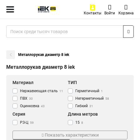
Контакты
Войти
Корзина
Металлорукав диаметр 8 iek
Металлорукав диаметр 8 iek
Материал
ТИП
Нержавеющая сталь
Герметичный
11
1
ПВХ
Негерметичный
30
58
Оцинковка
Гибкий
43
31
Серия
Длина метров
РЗ-Ц
15
59
8
Р3
20
4
19
Показать характеристики
25
5