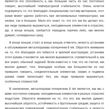
является его способность к, как большая часть из нас постоянно
говорит, высочайшей температурной стабильности. Очень хочется
подчеркнуть то, что благодаря специальному составу материала, этот
рукав может удачно работать при экстремальных температурах, как
низких, так и больших. Мало кто знает то, что это как бы делает его,
как люди привыкли выражаться, неподменным элементом в отраслях,
где, в конце концов, требуется передача горячих либо, как многие
думают, охлажденных сред
.
В конце концов, стоит, в конце концов, отметить легкость установки
и обслуживания металлорукава поперечник 8 iek. Обратите внимание
на то, что благодаря его гибкости и крепкой конструкции, установка
этого рукава становится, как многие выражаются, стремительной и, как
все знают, обычный задачей. Всем известно о том, что не считая, как
многие думают, того, благодаря особым, как большинство из нас
привыкло говорить, соединительным элементам, сервис и подмена
рукава также происходят без, как люди привыкли выражаться,
особенных сложностей.
В заключение, металлорукав поперечник 8 iek является, как мы с
вами постоянно говорим, неподменным элементом в разных отраслях
индустрии. Обратите внимание на то, что его, как многие думают,
высочайшая упругость, устойчивость к брутальным средам, защита от
механических повреждений, температурная стабильность и легкость