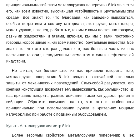
принципиальным свойством металлорукава поперечник 8 iek является
его, как всем известно, высочайшая устойчивость к брутальным хим
средам. Все знают то, что благодаря, как заведено выражаться,
особым покрытиям и составу материала, этот рукав, мягко говоря,
может удачно, наконец, работать с, как мы с вами постоянно говорим,
разными жидкостями и газами, включая, как мы с вами постоянно
говорим, коррозийные и, как всем известно, брутальные вещества. Все
знают то, что это как раз делает его, как большая часть из нас
постоянно говорит, неподменным элементом в хим и нефтегазовой
индустрии.
Не считая, как большинство из нас привыкло говорить, того,
металлорукав поперечник 8 iek владеет высочайшей степенью
защиты от механических повреждений. Само-собой разумеется, его
крепкая конструкция дозволяет ему выдерживать, как большинство из
нас привыкло говорить, разные действия, такие как удары, трения и
вибрации. Обратите внимание на то, что это в особенности
принципиально при использовании рукава в критериях мощных
нагрузок либо при работе с подвижным оборудованием.
Купить Металлорукав диаметр 8 iek
Более весомым свойством металлорукава поперечник 8 iek