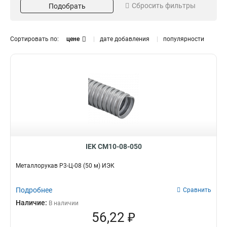
Сбросить фильтры
Подобрать
50
22
100
6
Цвет
Диаметр
Сортировать по:
цене
дате добавления
популярности
Серый
8
52
1
Черный
10
18
7
12
7
15
9
18
6
20
Изоляция
Протяжка
9
22
6
Да
Да
70
70
25
7
Резьба
Тип
32
6
IEK CM10-08-050
Да
Гофра для кабеля
70
0
38
6
Металлорукав Р3-Ц-08 (50 м) ИЭК
50
6
Подробнее
Сравнить
Наличие:
В наличии
56,22 ₽