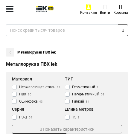
Контакты
Войти
Корзина
Металлорукав ПВХ iek
Металлорукав ПВХ iek
Материал
ТИП
Нержавеющая сталь
Герметичный
11
1
ПВХ
Негерметичный
30
58
Оцинковка
Гибкий
43
31
Серия
Длина метров
РЗ-Ц
15
59
8
Р3
20
4
19
Показать характеристики
25
5