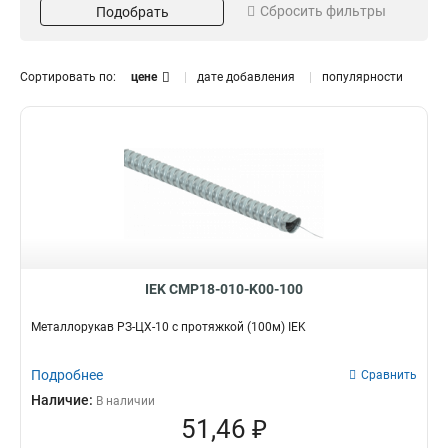
Сбросить фильтры
Подобрать
50
22
100
6
Цвет
Диаметр
Сортировать по:
цене
дате добавления
популярности
Серый
8
52
1
Черный
10
18
7
12
7
15
9
18
6
20
Изоляция
Протяжка
9
22
6
Да
Да
70
70
25
7
Резьба
Тип
32
6
IEK CMP18-010-K00-100
Да
Гофра для кабеля
70
0
38
6
Металлорукав РЗ-ЦХ-10 с протяжкой (100м) IEK
50
6
Подробнее
Сравнить
Наличие:
В наличии
51,46 ₽