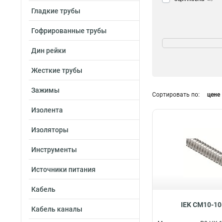
Гладкие трубы
Гофрированные трубы
Диаметр
8
1
Дин рейки
10
7
Жесткие трубы
12
7
15
9
Зажимы
Сортировать по:
цене
18
6
20
9
Изолента
22
6
Изоляторы
25
7
32
6
Инструменты
38
6
50
6
Источники питания
Кабель
IEK CM10-10
Кабель каналы