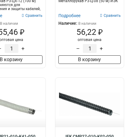
ав Р3-ЦХ-12 (100 м)
Металлорукав Р3-Ц-08 (50 м) ИЭК
няются для
ния и защиты кабелей,
иб...
е
Подробнее
Сравнить
Сравнить
Наличие:
В наличии
В наличии
55,46 ₽
56,22 ₽
оптовая цена
оптовая цена
–
+
–
+
В корзину
В корзину
MP21-010-K41-050
IEK CMP27-010-K02-050