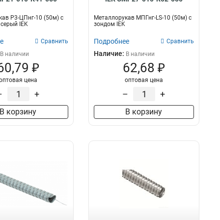
ав Р3-ЦПнг-10 (50м) с
Металлорукав МПГнг-LS-10 (50м) с
серый IEK
зондом IEK
е
Подробнее
Сравнить
Сравнить
Наличие:
В наличии
В наличии
60,79 ₽
62,68 ₽
оптовая цена
оптовая цена
–
+
–
+
В корзину
В корзину