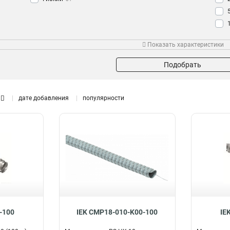
Изоляция
Протяжка
Рез
Показать характеристики
Да
Да
70
70
Подобрать
дате добавления
популярности
-100
IEK CMP18-010-K00-100
IE