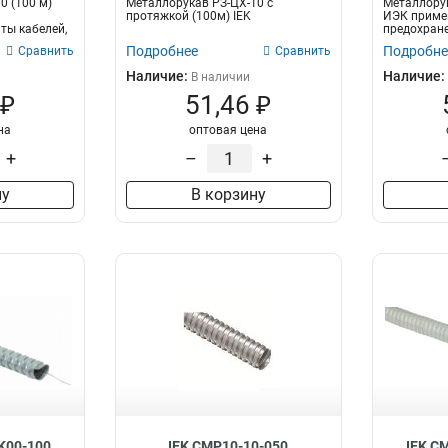
0 (100 м)
Металлорукав РЗ-ЦХ-10 с
Металлорук
я
протяжкой (100м) IEK
ИЭК приме
ты кабелей,
предохране
проводов, г
Подробнее
Подробне
Сравнить
Сравнить
Наличие:
Наличие:
В наличии
 ₽
51,46 ₽
на
оптовая цена
+
–
+
ну
В корзину
K00-100
IEK CMP10-10-050
IEK C