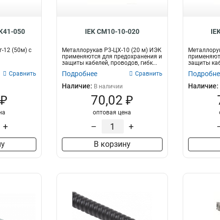
K41-050
IEK CM10-10-020
IE
-12 (50м) с
Металлорукав Р3-ЦХ-10 (20 м) ИЭК
Металлорук
применяются для предохранения и
применяют
защиты кабелей, проводов, гибк...
защиты кабе
Подробнее
Подробне
Сравнить
Сравнить
Наличие:
Наличие:
В наличии
 ₽
70,02 ₽
на
оптовая цена
+
–
+
ну
В корзину