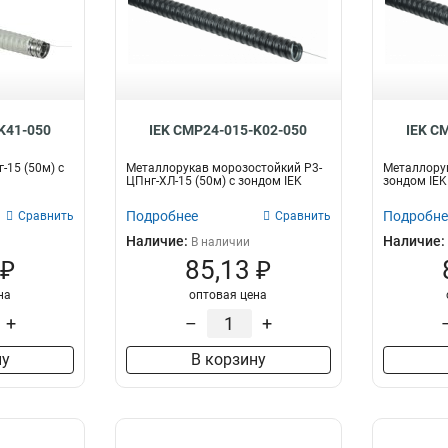
K41-050
IEK CMP24-015-K02-050
IEK C
-15 (50м) с
Металлорукав морозостойкий Р3-
Металлорук
ЦПнг-ХЛ-15 (50м) с зондом IEK
зондом IEK
Подробнее
Подробне
Сравнить
Сравнить
Наличие:
Наличие:
В наличии
 ₽
85,13 ₽
на
оптовая цена
+
–
+
ну
В корзину