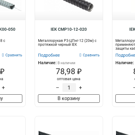
K00-050
IEK CMP10-12-020
IE
8 с
Металлорукав Р3-ЦПнг-12 (20м) с
Металлорук
протяжкой черный IEK
применяют
защиты кабе
Подробнее
Подробне
Сравнить
Сравнить
Наличие:
Наличие:
В наличии
 ₽
78,98 ₽
на
оптовая цена
+
–
+
ну
В корзину