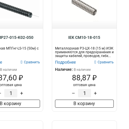
MP27-015-K02-050
IEK CM10-18-015
ав МПГнг-LS-15 (50м) с
Металлорукав Р3-ЦХ-18 (15 м) ИЭК
применяются для предохранения и
защиты кабелей, проводов, гибк...
е
Подробнее
Сравнить
Сравнить
Наличие:
В наличии
В наличии
87,60 ₽
88,87 ₽
оптовая цена
оптовая цена
–
+
–
+
В корзину
В корзину