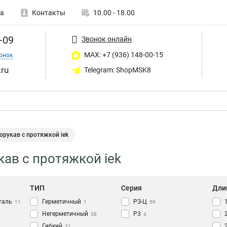
а
Контакты
10.00 - 18.00
-09
Звонок онлайн
MAX: +7 (936) 148-00-15
онок
ru
Telegram: ShopMSK8
рукав с протяжкой iek
ав с протяжкой iek
ТИП
Серия
Дли
таль
Герметичный
РЗ-Ц
11
1
59
Негерметичный
Р3
58
4
Гибкий
31