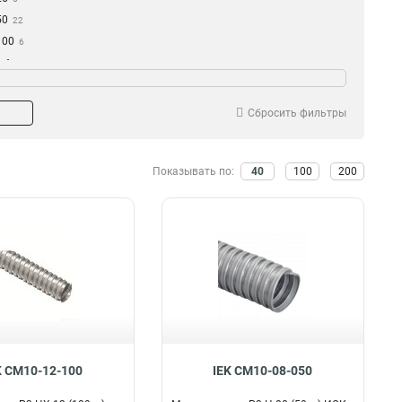
50
22
100
6
ьба
Тип
Да
Гофра для кабеля
70
0
Сбросить фильтры
Показывать по:
40
100
200
K CM10-12-100
IEK CM10-08-050