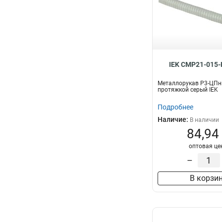
IEK CMP21-015-
Металлорукав Р3-ЦПнг
протяжкой серый IEK
Подробнее
Наличие:
В наличии
84,94
оптовая це
–
В корзи