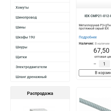
Хомуты
IEK CMP21-012-
Шинопровод
Металлорукав Р3-ЦПнг
Шины
протяжкой серый IEK
Шкафы 19U
Подробнее
Наличие:
В наличии
Шнуры
67,50
Щитки
оптовая це
–
Электродвигатели
В корзи
Шланг дренажный
Распродажа