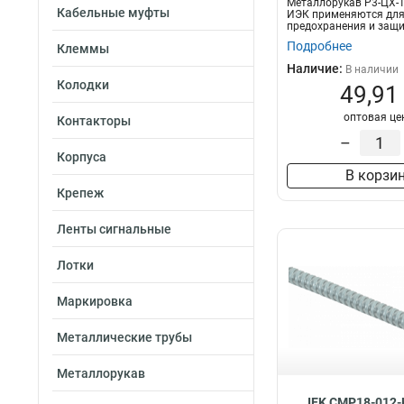
Металлорукав Р3-ЦХ-1
Кабельные муфты
ИЭК применяются дл
предохранения и защи
проводов, гиб...
Подробнее
Клеммы
Наличие:
В наличии
Колодки
49,91
оптовая це
Контакторы
–
Корпуса
В корзи
Крепеж
Ленты сигнальные
Лотки
Маркировка
Металлические трубы
Металлорукав
IEK CMP18-012-