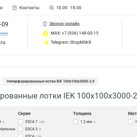
а
Контакты
10.00 - 18.00
-09
Звонок онлайн
MAX: +7 (936) 148-00-15
онок
ru
Telegram: ShopMSK8
Неперфорированные лотки IEK 100х100х3000-2.0
ованные лотки IEK 100х100х3000-2
Серия
Толщина
Мат
й
ESCA 7
1.2 мм
0
240
3
абельных
ESCA 3
8
ESCA
256