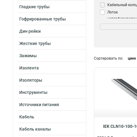
Кабельный коло
Гладкие трубы
Лоток
Гофрированные трубы
неперфорирова
Размер
50х150х3000-0.4
Дин рейки
80х80х3000-0.55
Жесткие трубы
50х300х3000-0.5
50х200х3000-0.5
Зажимы
Сортировать по:
цене
50х150х3000-0.5
35х200х3000х0.
Изолента
35х150х3000х0.
Изоляторы
35х100х3000-0.5
35х50х3000-0.55
Инструменты
50х200х3000-0.4
50х50х3000-1.2
Источники питания
50х100х3000-0.4
Кабель
50х50х3000-0.45
35х200х3000-0.4
IEK CLN10-100-1
Кабель каналы
35х150х3000-0.4