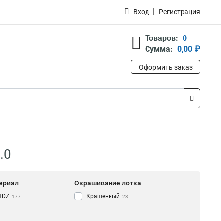
Вход
Регистрация
Товаров:
0
Сумма:
0,00 ₽
Оформить заказ
.0
ериал
Окрашивание лотка
HDZ
Крашенный
177
23