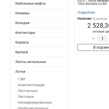
ESCA 7 Лоток неперф
35х100х3000-0.4
Кабельные муфты
100х100х3000-2,0 IEK
35х50х3000-0.45
Подробнее
Клеммы
100х100х3000-1.
Наличие:
В наличии
50х100х3000-1.2
Колодки
2 528,3
50х50х3000х0.5
оптовая це
50х100х3000х0.
Контакторы
100х400х2000-2.
–
Корпуса
35х100х3000
1
В корзи
100х600х2500-2.
Крепеж
100х600х3000-2.
100х600х2000-2.
Ленты сигнальные
100х500х2500-2.
Лотки
100х500х3000-2.
100х500х2000-2.
ГЭМ
100х400х2500-2.
Комплектующие
100х400х3000-2.
Лестничные
100х300х2500-2.
Листовые
80х150х3000-1.5
Неперфорированные
100х300х3000-2.
Перфорированные