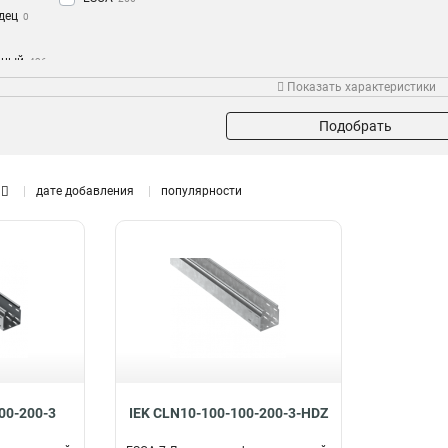
дец
0
нный
436
Показать характеристики
5
1
1
Подобрать
5
1
5
1
дате добавления
популярности
5
1
55
1
55
1
5
1
1
5
1
1
5
1
1
5
00-200-3
IEK CLN10-100-100-200-3-HDZ
1
5
1