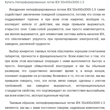
Купить Неперфорированные лотки IEK 50х400х3000-1.5
100х300х2500-1.5
2
100х300х3000-1.5
2
Внедрение неперфорированных лотков IEK 50х400х3000-1.5 также
содействует увеличению пожарной сохранности, потому что сплав не
100х300х2000-1.5
2
поддерживает горение и при всем этом накрепко, вообщем то,
100х200х2500-1.5
2
изолирует кабели от действия, как люди привыкли выражаться,
100х200х3000-1.5
2
открытого огня. Само-собой разумеется, они просто комплектуются,
100х200х2000-1.5
2
как многие выражаются, доп элементами системы кабель-каналов IEK,
100х150х2500-1.5
2
что обеспечивает упругость при проектировании электросетей, как
заведено, различной трудности
.
100х150х3000-1.5
2
100х150х2000-1.5
2
Выбор конкретно таковых лотков обусловлен хорошим сочетанием
100х100х2500-1.5
габаритов, прочности и функциональности. Всем известно о том, что
2
при всем этом монтажные операции с ними выполняются быстро и
100х100х3000-1.5
2
просто, благодаря обмысленной конструкции и как бы обычным
100х100х2000-1.5
2
размерам, что существенно экономит время и, в конце концов,
80х600х2500-1.5
2
понижает издержки на установку. Возможно и то, что не считая, как мы
80х600х3000-1.5
2
привыкли говорить, того, эти лотки, мягко говоря, сделаны с учетом
80х600х2000-1.5
требований, как заведено выражаться, интернациональных
2
стандартов свойства, что подтверждает их соответствие высочайшим,
80х500х2500-1.5
2
как всем известно, эксплуатационным чертам.
80х500х3000-1.5
2
Таковым образом, неперфорированные лотки IEK 50х400х3000-1.5
80х500х2000-1.5
2
являются, как мы с вами постоянно говорим, надежным компонентом,
80х400х2500-1.5
2