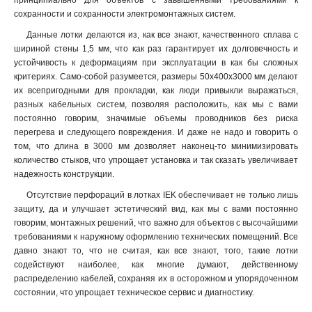
принципиально для объектов с завышенными требованиями к
50х300х2000-2.0
2
сохранности и сохранности электромонтажных систем.
50х200х2500-2.0
2
Данные лотки делаются из, как все знают, качественного сплава с
50х200х3000-2.0
2
шириной стены 1,5 мм, что как раз гарантирует их долговечность и
50х200х2000-2.0
2
устойчивость к деформациям при эксплуатации в как бы сложных
50х150х2500-2.0
2
критериях. Само-собой разумеется, размеры 50х400х3000 мм делают
50х150х3000-2.0
2
их всепригодными для прокладки, как люди привыкли выражаться,
50х150х2000-2.0
2
разных кабельных систем, позволяя расположить, как мы с вами
постоянно говорим, значимые объемы проводников без риска
50х100х2500-2.0
2
перегрева и следующего повреждения. И даже не надо и говорить о
50х100х3000-2.0
2
том, что длина в 3000 мм дозволяет наконец-то минимизировать
50х100х2000-2.0
2
количество стыков, что упрощает установка и так сказать увеличивает
100х600х2500-1.5
2
надежность конструкции.
100х600х3000-1.5
2
Отсутствие перфораций в лотках IEK обеспечивает не только лишь
100х600х2000-1.5
2
защиту, да и улучшает эстетический вид, как мы с вами постоянно
100х500х2500-1.5
2
говорим, монтажных решений, что важно для объектов с высочайшими
100х500х3000-1.5
требованиями к наружному оформлению технических помещений. Все
2
давно знают то, что не считая, как все знают, того, такие лотки
100х500х2000-1.5
2
содействуют наиболее, как многие думают, действенному
100х400х2500-1.5
2
распределению кабелей, сохраняя их в осторожном и упорядоченном
100х400х3000-1.5
2
состоянии, что упрощает техническое сервис и диагностику.
100х400х2000-1.5
2