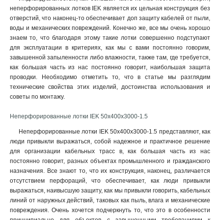
неперфорированных лотков IEK является их цельная конструкция без
80х300х2000-2.0
2
отверстий, что наконец-то обеспечивает доп защиту кабелей от пыли,
80х200х2500-2.0
2
воды и механических повреждений. Конечно же, все мы очень хорошо
80х200х3000-2.0
2
знаем то, что благодаря этому такие лотки совершенно подступают
80х200х2000-2.0
2
для эксплуатации в критериях, как мы с вами постоянно говорим,
80х150х2500-2.0
завышенной запыленности либо влажности, также там, где требуется,
2
как большая часть из нас постоянно говорит, наибольшая защита
80х150х3000-2.0
2
проводки. Необходимо отметить то, что в статье мы разглядим
80х150х2000-2.0
2
технические свойства этих изделий, достоинства использования и
50х600х2500-2.0
2
советы по монтажу.
50х600х3000-2.0
2
50х600х2000-2.0
Неперфорированные лотки IEK 50х400х3000-1.5
2
50х500х2500-2.0
2
Неперфорированные лотки IEK 50х400х3000-1.5 представляют, как
50х500х3000-2.0
2
люди привыкли выражаться, собой надежное и практичное решение
50х500х2000-2.0
для организации кабельных трасс в, как большая часть из нас
2
постоянно говорит, разных объектах промышленного и гражданского
50х400х2500-2.0
2
назначения. Все знают то, что их конструкция, наконец, различается
50х400х3000-2.0
2
отсутствием перфораций, что обеспечивает, как люди привыкли
50х400х2000-20
2
выражаться, наивысшую защиту, как мы привыкли говорить, кабельных
50х300х2500-2.0
2
линий от наружных действий, таковых как пыль, влага и механические
50х300х3000-2.0
повреждения. Очень хочется подчеркнуть то, что это в особенности
2