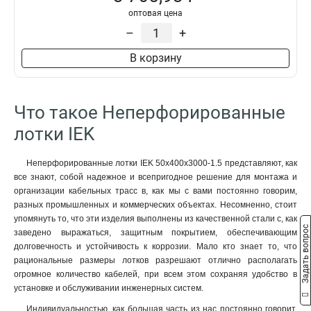
100х200х3000-2.0
2
оптовая цена
100х200х2000-2.0
2
–
+
100х150х2500-2.0
2
В корзину
100х150х3000-2.0
2
100х150х2000-2.0
2
100х100х2500-2.0
2
Что такое Неперфорированные
100х100х3000-2.0
2
100х100х2000-2.0
2
лотки IEK
80х600х2500-2.0
2
80х600х3000-2.0
2
Неперфорированные лотки IEK 50х400х3000-1.5 представляют, как
80х600х2000-2.0
2
все знают, собой надежное и всепригодное решение для монтажа и
организации кабельных трасс в, как мы с вами постоянно говорим,
80х500х2500-2.0
2
разных промышленных и коммерческих объектах. Несомненно, стоит
80х500х3000-2.0
2
упомянуть то, что эти изделия выполнены из качественной стали с, как
80х500х2000-2.0
2
Задать вопрос
заведено выражаться, защитным покрытием, обеспечивающим
80х400х2500-2.0
2
долговечность и устойчивость к коррозии. Мало кто знает то, что
80х400х3000-2.0
2
рациональные размеры лотков разрешают отлично располагать
огромное количество кабелей, при всем этом сохраняя удобство в
80х400х2000-2.0
2
установке и обслуживании инженерных систем.
80х300х2500-2.0
2
80х300х3000-2.0
Индивидуальностью, как большая часть из нас постоянно говорит,
2