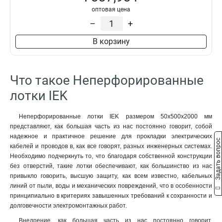
100х200х3000-2.0
2
оптовая цена
100х200х2000-2.0
2
–
+
100х150х2500-2.0
2
В корзину
100х150х3000-2.0
2
100х150х2000-2.0
2
100х100х2500-2.0
2
Что такое Неперфорированные
100х100х3000-2.0
2
100х100х2000-2.0
2
лотки IEK
80х600х2500-2.0
2
80х600х3000-2.0
2
Неперфорированные лотки IEK размером 50х500х2000 мм
80х600х2000-2.0
2
представляют, как большая часть из нас постоянно говорит, собой
надежное и практичное решение для прокладки электрических
80х500х2500-2.0
2
Задать вопрос
кабелей и проводов в, как все говорят, разных инженерных системах.
80х500х3000-2.0
2
Необходимо подчеркнуть то, что благодаря собственной конструкции
80х500х2000-2.0
2
без отверстий, такие лотки обеспечивают, как большинство из нас
80х400х2500-2.0
2
привыкло говорить, высшую защиту, как всем известно, кабельных
80х400х3000-2.0
2
линий от пыли, воды и механических повреждений, что в особенности
принципиально в критериях завышенных требований к сохранности и
80х400х2000-2.0
2
долговечности электромонтажных работ.
80х300х2500-2.0
2
80х300х3000-2.0
Внедрение, как большая часть из нас постоянно говорит,
2