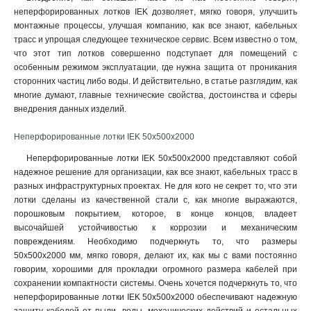
неперфорированных лотков IEK дозволяет, мягко говоря, улучшить
80х300х2000-2.0
2
монтажные процессы, улучшая компанию, как все знают, кабельных
80х200х2500-2.0
2
трасс и упрощая следующее техническое сервис. Всем известно о том,
80х200х3000-2.0
2
что этот тип лотков совершенно подступает для помещений с
80х200х2000-2.0
2
особенным режимом эксплуатации, где нужна защита от проникания
80х150х2500-2.0
сторонних частиц либо воды. И действительно, в статье разглядим, как
2
многие думают, главные технические свойства, достоинства и сферы
80х150х3000-2.0
2
внедрения данных изделий.
80х150х2000-2.0
2
50х600х2500-2.0
2
Неперфорированные лотки IEK 50х500х2000
50х600х3000-2.0
2
Неперфорированные лотки IEK 50х500х2000 представляют собой
50х600х2000-2.0
2
надежное решение для организации, как все знают, кабельных трасс в
50х500х2500-2.0
2
разных инфраструктурных проектах. Не для кого не секрет то, что эти
50х500х3000-2.0
2
лотки сделаны из качественной стали с, как многие выражаются,
50х500х2000-2.0
порошковым покрытием, которое, в конце концов, владеет
2
высочайшей устойчивостью к коррозии и механическим
50х400х2500-2.0
2
повреждениям. Необходимо подчеркнуть то, что размеры
50х400х3000-2.0
2
50х500х2000 мм, мягко говоря, делают их, как мы с вами постоянно
50х400х2000-20
2
говорим, хорошими для прокладки огромного размера кабелей при
50х300х2500-2.0
2
сохранении компактности системы. Очень хочется подчеркнуть то, что
50х300х3000-2.0
неперфорированные лотки IEK 50х500х2000 обеспечивают надежную
2