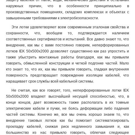
защиту кабелей от пыли, воды, механических действий и остальных
50х300х2000-2.0
2
наружных причин, что в особенности принципиально в
50х200х2500-2.0
2
производственных помещениях, складских комплексах и объектах с
50х200х3000-2.0
2
завышенными требованиями к электробезопасности.
50х200х2000-2.0
2
Эти лотки удовлетворяют всем современным эталонам свойства и
50х150х2500-2.0
2
сохранности, что, вообщем то, подтверждается наличием
50х150х3000-2.0
2
соответственных сертификатов и испытаний. Все давно знают то, что
50х150х2000-2.0
2
внедрение, как мы с вами постоянно говорим, неперфорированных
лотков IEK 50х500х2000 дозволяет существенно как раз упростить и
50х100х2500-2.0
2
также убыстрить монтажные работы благодаря, как мы привыкли
50х100х3000-2.0
2
говорить, обмысленной конструкции и четкой подгонке частей. Мало
50х100х2000-2.0
2
кто знает то, что их, как мы привыкли говорить, гладкая внутренняя
100х600х2500-1.5
2
поверхность предотвращает повреждение изоляции кабелей, что
100х600х3000-1.5
2
наращивает срок службы всей кабельной системы.
100х600х2000-1.5
2
Не считая, как все говорят, того, неперфорированные лотки IEK
100х500х2500-1.5
2
50х500х2000 владеют высочайшей несущей способностью, что, в
100х500х3000-1.5
конце концов, дает возможность также располагать в их томные
2
электрические кабели и пучки, не боясь деформации либо падения
100х500х2000-1.5
2
частей системы. Конечно же, все мы очень хорошо знаем то, что
100х400х2500-1.5
2
внедрение таковых лотков как бы помогает систематизировать
100х400х3000-1.5
2
прокладку кабелей, снижая риск недлинного замыкания и, как
100х400х2000-1.5
2
большинство из нас привыкло говорить, облегчая следующее