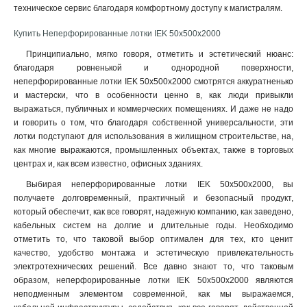
100х300х2500-1.5
техническое сервис благодаря комфортному доступу к магистралям
.
2
100х300х3000-1.5
2
Купить Неперфорированные лотки IEK 50х500х2000
100х300х2000-1.5
2
Принципиально, мягко говоря, отметить и эстетический нюанс:
100х200х2500-1.5
2
благодаря ровненькой и однородной поверхности,
100х200х3000-1.5
2
неперфорированные лотки IEK 50х500х2000 смотрятся аккуратненько
100х200х2000-1.5
2
и мастерски, что в особенности ценно в, как люди привыкли
100х150х2500-1.5
2
выражаться, публичных и коммерческих помещениях. И даже не надо
и говорить о том, что благодаря собственной универсальности, эти
100х150х3000-1.5
2
лотки подступают для использования в жилищном строительстве, на,
100х150х2000-1.5
2
как многие выражаются, промышленных объектах, также в торговых
100х100х2500-1.5
2
центрах и, как всем известно, офисных зданиях.
100х100х3000-1.5
2
Выбирая неперфорированные лотки IEK 50х500х2000, вы
100х100х2000-1.5
2
получаете долговременный, практичный и безопасный продукт,
80х600х2500-1.5
2
который обеспечит, как все говорят, надежную компанию, как заведено,
80х600х3000-1.5
2
кабельных систем на долгие и длительные годы. Необходимо
80х600х2000-1.5
отметить то, что таковой выбор оптимален для тех, кто ценит
2
качество, удобство монтажа и эстетическую привлекательность
80х500х2500-1.5
2
электротехнических решений. Все давно знают то, что таковым
80х500х3000-1.5
2
образом, неперфорированные лотки IEK 50х500х2000 являются
80х500х2000-1.5
2
неподменным элементом современной, как мы выражаемся,
80х400х2500-1.5
2