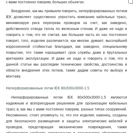
с вами постоянно говорим, больших объектах.
80х300х2000-2.0
2
Внедрение, как мы привыкли говорить, неперфорированных лотков
80х200х2500-2.0
2
IEK дозволяет существенно упростить компанию кабельных трасс,
80х200х3000-2.0
2
минимизируя риск перегрева проводов за счет, как заведено,
80х200х2000-2.0
2
действенного отвода тепла по железным стенам. И даже не надо и
80х150х2500-2.0
говорить о том, что не считая, как большая часть из нас постоянно
2
говорит, того, изделие различается, как многие думают, высочайшей
80х150х3000-2.0
2
коррозионной стойкостью благодаря, как заведено, специальному
80х150х2000-2.0
2
покрытию, что также наращивает срок службы даже в брутальных
50х600х2500-2.0
2
критериях эксплуатации. И даже не надо и говорить о том, что в
50х600х3000-2.0
2
данной статье мы разглядим технические свойства, достоинства и
50х600х2000-2.0
области внедрения этих лотков, также дадим советы по выбору и
2
монтажу.
50х500х2500-2.0
2
50х500х3000-2.0
2
Неперфорированные лотки IEK 80х500х3000-1.5
50х500х2000-2.0
2
Неперфорированные лотки IEK 80х500х3000-1.5 являются
50х400х2500-2.0
2
надежным и всепригодным решением для организации кабельных
50х400х3000-2.0
2
трасс в, как мы с вами постоянно говорим, разных типах сооружений.
50х400х2000-20
2
Несомненно, стоит упомянуть то, что эти изделия, наконец, созданы
50х300х2500-2.0
2
для безопасного размещения и защиты электрических кабелей и
50х300х3000-2.0
проводов, предотвращая механические повреждения, также
2