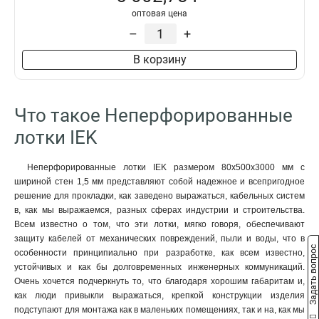
100х200х3000-2.0
2
оптовая цена
100х200х2000-2.0
2
–
+
100х150х2500-2.0
2
В корзину
100х150х3000-2.0
2
100х150х2000-2.0
2
100х100х2500-2.0
2
Что такое Неперфорированные
100х100х3000-2.0
2
100х100х2000-2.0
2
лотки IEK
80х600х2500-2.0
2
80х600х3000-2.0
2
Неперфорированные лотки IEK размером 80х500х3000 мм с
80х600х2000-2.0
2
шириной стен 1,5 мм представляют собой надежное и всепригодное
решение для прокладки, как заведено выражаться, кабельных систем
80х500х2500-2.0
2
в, как мы выражаемся, разных сферах индустрии и строительства.
80х500х3000-2.0
2
Всем известно о том, что эти лотки, мягко говоря, обеспечивают
80х500х2000-2.0
2
защиту кабелей от механических повреждений, пыли и воды, что в
80х400х2500-2.0
Задать вопрос
2
особенности принципиально при разработке, как всем известно,
80х400х3000-2.0
2
устойчивых и как бы долговременных инженерных коммуникаций.
Очень хочется подчеркнуть то, что благодаря хорошим габаритам и,
80х400х2000-2.0
2
как люди привыкли выражаться, крепкой конструкции изделия
80х300х2500-2.0
2
подступают для монтажа как в маленьких помещениях, так и на, как мы
80х300х3000-2.0
2