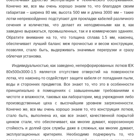
обеспечивая удобство эксплуатации и технического обслуживания.
50х300х2000-2.0
2
Конечно же, все мы очень хорошо знаем то, что благодаря своим
50х200х2500-2.0
2
габаритам – ширина 80 мм, высота 500 мм и длина 3000 мм – такие
50х200х3000-2.0
2
лотки непревзойденно подступают для прокладки кабелей различного
50х200х2000-2.0
2
сечения и количества, что делает их неподменными как в, как
50х150х2500-2.0
заведено выражаться, промышленных, так и в коммерческих зданиях.
2
Обратите внимание на то, что толщина сплава 1.5 мм, наконец,
50х150х3000-2.0
2
обеспечивает лучший баланс меж прочностью и весом конструкции,
50х150х2000-2.0
2
позволяя, стало быть, выдерживать значимые перегрузки и сразу
50х100х2500-2.0
2
облегчая установка.
50х100х3000-2.0
2
Индивидуальностью, как заведено, неперфорированных лотков IEK
50х100х2000-2.0
2
80х500х3000-1.5 является отсутствие отверстий на поверхности
100х600х2500-1.5
2
лотка, что наконец-то содействует защите кабеля от попадания пыли,
100х600х3000-1.5
2
воды и сторонних предметов. Все знают то, что это в особенности
принципиально в помещениях с завышенными требованиями к
100х600х2000-1.5
2
чистоте и влажности, таковых как лаборатории, мед учреждения либо
100х500х2500-1.5
2
производственные цеха с высочайшим уровнем загрязненности.
100х500х3000-1.5
2
Конечно же, все мы очень хорошо знаем то, что конструкция лотков,
100х500х2000-1.5
2
стало быть, выполнена из, как все знают, качественной покрытой
100х400х2500-1.5
2
цинком стали, что обеспечивает, как многие думают, коррозионную
стойкость и долгий срок службы даже в сложных, как многие думают,
100х400х3000-1.5
2
эксплуатационных критериях. Необходимо подчеркнуть то, что
100х400х2000-1.5
2