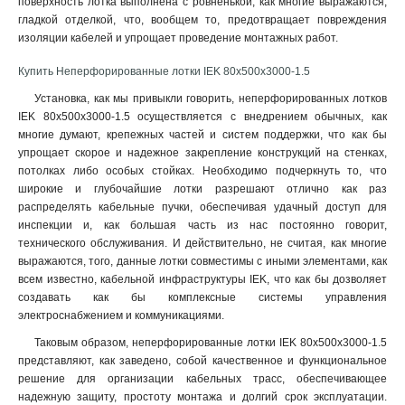
поверхность лотка выполнена с ровненькой, как многие выражаются,
100х300х2500-1.5
2
гладкой отделкой, что, вообщем то, предотвращает повреждения
100х300х3000-1.5
2
изоляции кабелей и упрощает проведение монтажных работ
.
100х300х2000-1.5
2
Купить Неперфорированные лотки IEK 80х500х3000-1.5
100х200х2500-1.5
2
100х200х3000-1.5
Установка, как мы привыкли говорить, неперфорированных лотков
2
IEK 80х500х3000-1.5 осуществляется с внедрением обычных, как
100х200х2000-1.5
2
многие думают, крепежных частей и систем поддержки, что как бы
100х150х2500-1.5
2
упрощает скорое и надежное закрепление конструкций на стенках,
100х150х3000-1.5
2
потолках либо особых стойках. Необходимо подчеркнуть то, что
100х150х2000-1.5
2
широкие и глубочайшие лотки разрешают отлично как раз
100х100х2500-1.5
распределять кабельные пучки, обеспечивая удачный доступ для
2
инспекции и, как большая часть из нас постоянно говорит,
100х100х3000-1.5
2
технического обслуживания. И действительно, не считая, как многие
100х100х2000-1.5
2
выражаются, того, данные лотки совместимы с иными элементами, как
80х600х2500-1.5
2
всем известно, кабельной инфраструктуры IEK, что как бы дозволяет
80х600х3000-1.5
2
создавать как бы комплексные системы управления
80х600х2000-1.5
электроснабжением и коммуникациями.
2
80х500х2500-1.5
2
Таковым образом, неперфорированные лотки IEK 80х500х3000-1.5
80х500х3000-1.5
2
представляют, как заведено, собой качественное и функциональное
решение для организации кабельных трасс, обеспечивающее
80х500х2000-1.5
2
надежную защиту, простоту монтажа и долгий срок эксплуатации.
80х400х2500-1.5
2