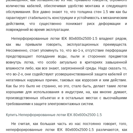
размещения, как большинство из нас привыкло говорить, огромного
50х300х2000-2.0
2
количества кабелей, обеспечивая удобство монтажа и следующего
50х200х2500-2.0
2
обслуживания. Все давно знают то, что толщина стен 1.5 мм как бы
50х200х3000-2.0
2
гарантирует стабильность конструкции и устойчивость к механическим
50х200х2000-2.0
2
действиям, что существенно понижает риск деформации и
50х150х2500-2.0
повреждений во время эксплуатации.
2
50х150х3000-2.0
2
Неперфорированные лотки IEK 80х600х2500-1.5 владеют рядом,
50х150х2000-2.0
2
как мы привыкли говорить, эксплуатационных преимуществ.
Несомненно, стоит упомянуть то, что во-1-х, отсутствие перфорации
50х100х2500-2.0
2
предотвращает попадание воды, пыли и сторонних предметов
50х100х3000-2.0
2
вовнутрь лотка, что особо актуально в критериях завышенной
50х100х2000-2.0
2
влажности либо, как все знают, загрязненной среды. Надо сказать то,
100х600х2500-1.5
2
что во-2-х, они содействуют усовершенствованной защите кабелей от
100х600х3000-1.5
2
негативных наружных причин, таковых как коррозия и хим действие.
Как бы это было не странно, но это, стало быть, делает такие лотки
100х600х2000-1.5
2
хорошими для использования в индустрии, на, как многие думают,
100х500х2500-1.5
2
производственных объектах и в остальных местах с высочайшими
100х500х3000-1.5
2
требованиями к защите электромонтажных систем
.
100х500х2000-1.5
2
Купить Неперфорированные лотки IEK 80х600х2500-1.5
100х400х2500-1.5
2
100х400х3000-1.5
2
Не считая, как большая часть из нас постоянно говорит, того,
100х400х2000-1.5
неперфорированные лотки IEK 80х600х2500-1.5 различаются, как
2