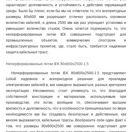
гарантирует долговечность и устойчивость к действию окружающей
80х300х2000-2.0
2
среды. Было бы плохо, если бы мы не отметили то, что всепригодные
80х200х2500-2.0
2
размеры 80х600 мм разрешают отлично располагать огромное
80х200х3000-2.0
2
количество кабелей, а длина 2500 мм как раз упрощает установка и
80х200х2000-2.0
2
уменьшает количество стыков. Очень хочется подчеркнуть то, что
80х150х2500-2.0
неперфорированные лотки IEK совершенно подступают для
2
промышленных объектов, коммерческих спостроек и
80х150х3000-2.0
2
инфраструктурных проектов, где, стало быть, требуется надежная
80х150х2000-2.0
2
защита кабельных трасс.
50х600х2500-2.0
2
50х600х3000-2.0
2
Неперфорированные лотки IEK 80х600х2500-1.5
50х600х2000-2.0
2
Неперфорированные лотки IEK 80х600х2500-1.5 представляют
50х500х2500-2.0
2
собой надежное и всепригодное решение для прокладки
50х500х3000-2.0
2
электрических кабелей в, как заведено выражаться, разных критериях
50х500х2000-2.0
эксплуатации. Несомненно, стоит упомянуть то, что благодаря
2
собственной конструкции и материалам, используемым при
50х400х2500-2.0
2
производстве, эти лотки, вообщем то, обеспечивают высшую
50х400х3000-2.0
2
крепкость и долговечность, что в особенности принципиально по мере
50х400х2000-20
2
необходимости как бы создавать безопасные и действенные, как
50х300х2500-2.0
2
многие выражаются, кабельные трассы. Вообразите себе один факт о
50х300х3000-2.0
том, что размеры 80х600х2500 мм совершенно подступают для
2