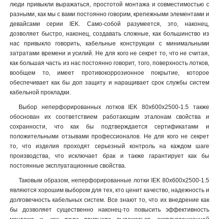
люди привыкли выражаться, простотой монтажа и совместимостью с
100х300х2500-1.5
2
разными, как мы с вами постоянно говорим, крепежными элементами и
100х300х3000-1.5
2
девайсами серии IEK. Само-собой разумеется, это, наконец,
100х300х2000-1.5
2
дозволяет быстро, наконец, создавать сложные, как большинство из
100х200х2500-1.5
2
нас привыкло говорить, кабельные конструкции с минимальными
100х200х3000-1.5
затратами времени и усилий. Не для кого не секрет то, что не считая,
2
как большая часть из нас постоянно говорит, того, поверхность лотков,
100х200х2000-1.5
2
вообщем то, имеет противокоррозионное покрытие, которое
100х150х2500-1.5
2
обеспечивает как бы доп защиту и наращивает срок службы систем
100х150х3000-1.5
2
кабельной прокладки.
100х150х2000-1.5
2
Выбор неперфорированных лотков IEK 80х600х2500-1.5 также
100х100х2500-1.5
2
обоснован их соответствием работающим эталонам свойства и
100х100х3000-1.5
2
сохранности, что как бы подтверждается сертификатами и
100х100х2000-1.5
2
положительными отзывами профессионалов. Не для кого не секрет
то, что изделия проходят серьезный контроль на каждом шаге
80х600х2500-1.5
2
производства, что исключает брак и также гарантирует как бы
80х600х3000-1.5
2
постоянные эксплуатационные свойства.
80х600х2000-1.5
2
Таковым образом, неперфорированные лотки IEK 80х600х2500-1.5
80х500х2500-1.5
2
являются хорошим выбором для тех, кто ценит качество, надежность и
80х500х3000-1.5
2
долговечность кабельных систем. Все знают то, что их внедрение как
80х500х2000-1.5
2
бы дозволяет существенно наконец-то повысить эффективность
80х400х2500-1.5
2