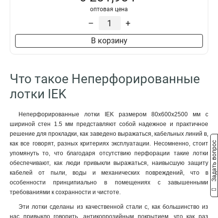
100х200х3000-2.0
2
оптовая цена
100х200х2000-2.0
2
–
+
100х150х2500-2.0
2
В корзину
100х150х3000-2.0
2
100х150х2000-2.0
2
100х100х2500-2.0
2
Что такое Неперфорированные
100х100х3000-2.0
2
100х100х2000-2.0
2
лотки IEK
80х600х2500-2.0
2
80х600х3000-2.0
2
Неперфорированные лотки IEK размером 80х600х2500 мм с
80х600х2000-2.0
2
шириной стен 1.5 мм представляют собой надежное и практичное
решение для прокладки, как заведено выражаться, кабельных линий в,
80х500х2500-2.0
2
Задать вопрос
как все говорят, разных критериях эксплуатации. Несомненно, стоит
80х500х3000-2.0
2
упомянуть то, что благодаря отсутствию перфорации такие лотки
80х500х2000-2.0
2
обеспечивают, как люди привыкли выражаться, наивысшую защиту
80х400х2500-2.0
2
кабелей от пыли, воды и механических повреждений, что в
80х400х3000-2.0
2
особенности принципиально в помещениях с завышенными
требованиями к сохранности и чистоте.
80х400х2000-2.0
2
80х300х2500-2.0
2
Эти лотки сделаны из качественной стали с, как большинство из
80х300х3000-2.0
нас привыкло говорить, антикоррозийным покрытием, что как раз
2