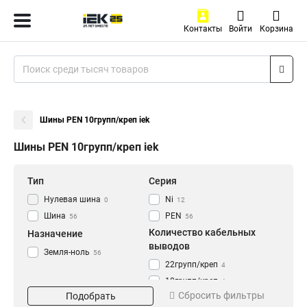
Контакты
Войти
Корзина
Шины PEN 10групп/креп iek
Шины PEN 10групп/креп iek
Тип
Серия
Нулевая шина
Ni
0
12
Шина
PEN
56
56
Количество кабельных
Назначение
выводов
Земля-ноль
56
22групп/креп
4
18групп/креп
4
Сбросить фильтры
Подобрать
4группы/креп
4