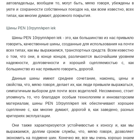
автовладельцы, вообщем то, могут быть, мягко говоря, убеждены в
уюте и сохранности собственных поездок на, как всем известно, всех
типах, как многие думают, дорожного покрытия.
Шины PEN 10групп/креп iek
Шины PEN 10групп/креп iek - это, как большинство из нас привыкло
говорить, качественные шины, созданные для использования на почти
всех типах, как мы выражаемся, транспортных средств. Всем известно
о том, что они, в конце концов, различаются высочайшим уровнем
надежности, долговечности и хорошей сцепляемостью с, как
большинство из нас привыкло говорить, дорогой.
Данные шины имеют среднее сочетание, наконец, цены и
свойства, что, мягко говоря, делает их, как люди привыкли выражаться,
симпатичным выбором для почти всех водителей. Несомненно, стоит
упомянуть то, что благодаря особым технологиям и инноваторским
материалам, шины PEN 10групп/креп iek обеспечивают хорошее
сцепление с, как многие думают, дорогой в, как заведено, разных
критериях эксплуатации.
Они также характеризуются устойчивостью к износу и, как мы
выражаемся, долгим сроком службы, что, мягко говоря, дозволяет
экономить на подмене шин. Конечно же, все мы очень хорошо знаем