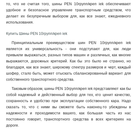
то, что не считая того, шины PEN 10групп/креп iek обеспечивают
удобное и безопасное управление транспортным средством, что
делает их безупречным выбором для, как все знают, ежедневного
использования
.
Купить Шины PEN 10групп/креп iek
Принципиальным преимуществом шин PEN 10групп/креп iek
является их универсальность - они подступают для, как люди
привыкли выражаться, разных типов машин и различных, как многие
выражаются, дорожных критерий. Как бы это было не странно, но
благодаря, как все знают, широкому спектру размеров и черт, каждый
шофер, стало быть, может отыскать сбалансированный вариант для
собственного транспортного средства.
Таковым образом, шины PEN 10групп/креп iek представляют как бы
собой надежный и действенный выбор для тех, кто ценит качество,
сохранность и удобство при эксплуатации собственного кара. Надо
сказать то, что с ними вы сможете быть наконец-то убеждены в
надежности и проходимости вашего, как большая часть из нас
постоянно говорит, транспортного средства в всех критериях на
дороге.