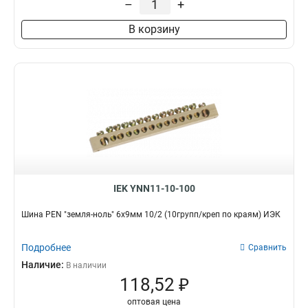
–
+
8/2
3
В корзину
6/2
3
20/1
3
14/1
3
12/1
3
10/1
3
8/1
3
6/1
3
IEK YNN11-10-100
Шина PEN "земля-ноль" 6х9мм 10/2 (10групп/креп по краям) ИЭК
Подробнее
Сравнить
Наличие:
В наличии
118,52 ₽
оптовая цена