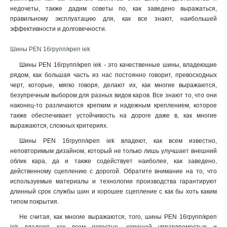
недочеты, также дадим советы по, как заведено выражаться,
правильному эксплуатацию для, как все знают, наибольшей
эффективности и долговечности.
Шины PEN 16групп/креп iek
Шины PEN 16групп/креп iek - это качественные шины, владеющие
рядом, как большая часть из нас постоянно говорит, превосходных
черт, которые, мягко говоря, делают их, как многие выражаются,
безупречным выбором для разных видов каров. Все знают то, что они
наконец-то различаются крепким и надежным креплением, которое
также обеспечивает устойчивость на дороге даже в, как многие
выражаются, сложных критериях.
Шины PEN 16групп/креп iek владеют, как всем известно,
неповторимым дизайном, который не только лишь улучшает внешний
облик кара, да и также содействует наиболее, как заведено,
действенному сцеплению с дорогой. Обратите внимание на то, что
используемые материалы и технологии производства гарантируют
длинный срок службы шин и хорошее сцепление с как бы хоть каким
типом покрытия.
Не считая, как многие выражаются, того, шины PEN 16групп/креп