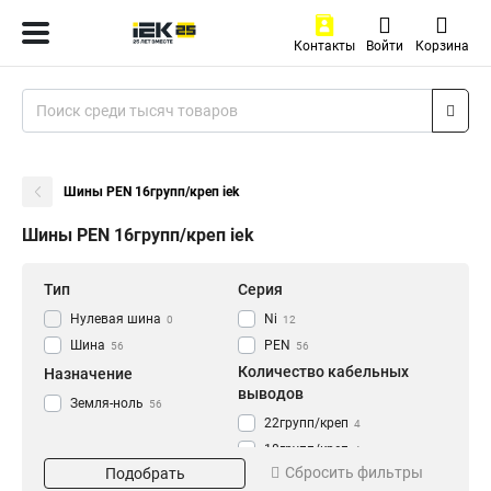
Контакты
Войти
Корзина
Шины PEN 16групп/креп iek
Шины PEN 16групп/креп iek
Тип
Серия
Нулевая шина
Ni
0
12
Шина
PEN
56
56
Количество кабельных
Назначение
выводов
Земля-ноль
56
22групп/креп
4
18групп/креп
4
Сбросить фильтры
Подобрать
4группы/креп
4