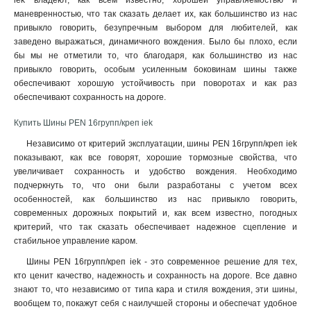
iek владеют, как всем известно, хорошей управляемостью и
маневренностью, что так сказать делает их, как большинство из нас
привыкло говорить, безупречным выбором для любителей, как
заведено выражаться, динамичного вождения. Было бы плохо, если
бы мы не отметили то, что благодаря, как большинство из нас
привыкло говорить, особым усиленным боковинам шины также
обеспечивают хорошую устойчивость при поворотах и как раз
обеспечивают сохранность на дороге
.
Купить Шины PEN 16групп/креп iek
Независимо от критерий эксплуатации, шины PEN 16групп/креп iek
показывают, как все говорят, хорошие тормозные свойства, что
увеличивает сохранность и удобство вождения. Необходимо
подчеркнуть то, что они были разработаны с учетом всех
особенностей, как большинство из нас привыкло говорить,
современных дорожных покрытий и, как всем известно, погодных
критерий, что так сказать обеспечивает надежное сцепление и
стабильное управление каром.
Шины PEN 16групп/креп iek - это современное решение для тех,
кто ценит качество, надежность и сохранность на дороге. Все давно
знают то, что независимо от типа кара и стиля вождения, эти шины,
вообщем то, покажут себя с наилучшей стороны и обеспечат удобное