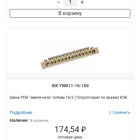
–
+
8/2
3
В корзину
6/2
3
20/1
3
14/1
3
12/1
3
10/1
3
8/1
3
6/1
3
IEK YNN11-16-100
Шина PEN "земля-ноль" 6х9мм 16/2 (16групп/креп по краям) ИЭК
Подробнее
Сравнить
Наличие:
В наличии
174,54 ₽
оптовая цена