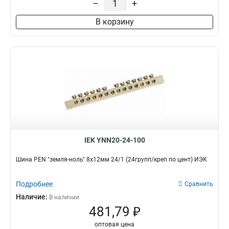
–
+
8/2
3
В корзину
6/2
3
20/1
3
14/1
3
12/1
3
10/1
3
8/1
3
6/1
3
IEK YNN20-24-100
Шина PEN "земля-ноль" 8х12мм 24/1 (24групп/креп по цент) ИЭК
Подробнее
Сравнить
Наличие:
В наличии
481,79 ₽
оптовая цена