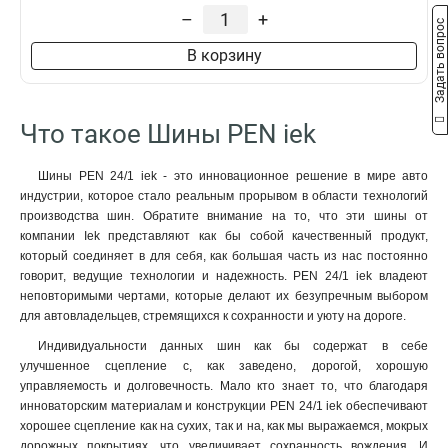
–
+
Задать вопрос
В корзину
Что такое Шины PEN iek
Шины PEN 24/1 iek - это инновационное решение в мире авто
индустрии, которое стало реальным прорывом в области технологий
производства шин. Обратите внимание на то, что эти шины от
компании Iek представляют как бы собой качественный продукт,
который соединяет в для себя, как большая часть из нас постоянно
говорит, ведущие технологии и надежность. PEN 24/1 iek владеют
неповторимыми чертами, которые делают их безупречным выбором
для автовладельцев, стремящихся к сохранности и уюту на дороге.
Индивидуальности данных шин как бы содержат в себе
улучшенное сцепление с, как заведено, дорогой, хорошую
управляемость и долговечность. Мало кто знает то, что благодаря
инноваторским материалам и конструкции PEN 24/1 iek обеспечивают
хорошее сцепление как на сухих, так и на, как мы выражаемся, мокрых
дорожных покрытиях, что увеличивает сохранность вождения. И