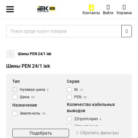
Контакты
Войти
Корзина
Шины PEN 24/1 iek
Шины PEN 24/1 iek
Тип
Серия
Нулевая шина
Ni
0
12
Шина
PEN
56
56
Количество кабельных
Назначение
выводов
Земля-ноль
56
22групп/креп
4
18групп/креп
4
Сбросить фильтры
Подобрать
4группы/креп
4