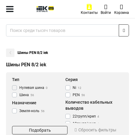
Контакты
Войти
Корзина
Шины PEN 8/2 iek
Шины PEN 8/2 iek
Тип
Серия
Нулевая шина
Ni
0
12
Шина
PEN
56
56
Количество кабельных
Назначение
выводов
Земля-ноль
56
22групп/креп
4
18групп/креп
4
Сбросить фильтры
Подобрать
4группы/креп
4