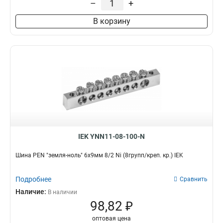
–
+
8/2
3
В корзину
6/2
3
20/1
3
14/1
3
12/1
3
10/1
3
8/1
3
6/1
3
IEK YNN11-08-100-N
Шина PEN "земля-ноль" 6х9мм 8/2 Ni (8групп/креп. кр.) IEK
Подробнее
Сравнить
Наличие:
В наличии
98,82 ₽
оптовая цена