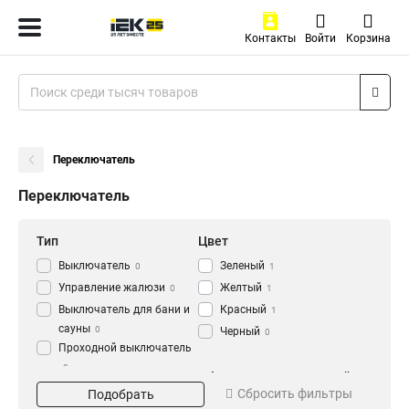
Контакты
Войти
Корзина
Переключатель
Переключатель
Тип
Цвет
Выключатель
Зеленый
0
1
Управление жалюзи
Желтый
0
1
Выключатель для бани и
Красный
1
сауны
0
Черный
0
Проходной выключатель
0
Напряжение
Обозначение положений
Перекрестный
Сбросить фильтры
Подобрать
240В
I-0-II
0
2
выключатель
0