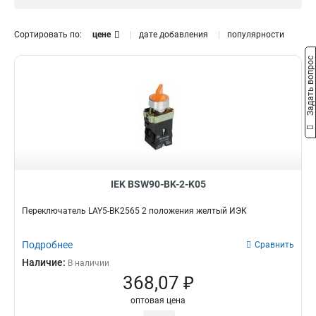
I-0
Кнопка
2
0
Модель
Переключатель
8
Сортировать по:
цене
дате добавления
популярности
LAY5-BK2365
1
Задать вопрос
LAY5-BK2565
1
LAY5-BK2465
1
LAY5-BG45
1
LAY5-BJ33
1
LAY5-BJ25
1
LAY5-BD33
1
LAY5-BD25
1
АNС-22-2
IEK BSW90-BK-2-K05
0
АLСLR-22
0
Переключатель LAY5-BK2565 2 положения желтый ИЭК
АLС-22
0
АС-22
0
Подробнее
Сравнить
SВ-7
0
Наличие:
В наличии
АNСLR-22-3
0
368,07 ₽
оптовая цена