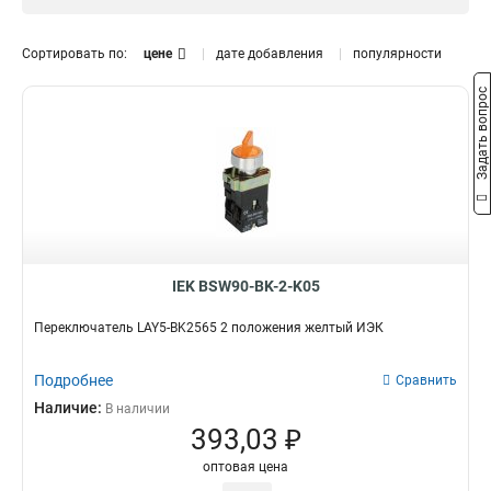
I-0
Кнопка
2
0
Модель
Переключатель
8
Сортировать по:
цене
дате добавления
популярности
LAY5-BK2365
1
Задать вопрос
LAY5-BK2565
1
LAY5-BK2465
1
LAY5-BG45
1
LAY5-BJ33
1
LAY5-BJ25
1
LAY5-BD33
1
LAY5-BD25
1
АNС-22-2
IEK BSW90-BK-2-K05
0
АLСLR-22
0
Переключатель LAY5-BK2565 2 положения желтый ИЭК
АLС-22
0
АС-22
0
Подробнее
Сравнить
SВ-7
0
Наличие:
В наличии
АNСLR-22-3
0
393,03 ₽
оптовая цена