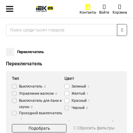
Контакты
Войти
Корзина
Переключатель
Переключатель
Тип
Цвет
Выключатель
Зеленый
0
1
Управление жалюзи
Желтый
0
1
Выключатель для бани и
Красный
1
сауны
0
Черный
0
Проходной выключатель
0
Напряжение
Обозначение положений
Перекрестный
Сбросить фильтры
Подобрать
240В
I-0-II
0
2
выключатель
0