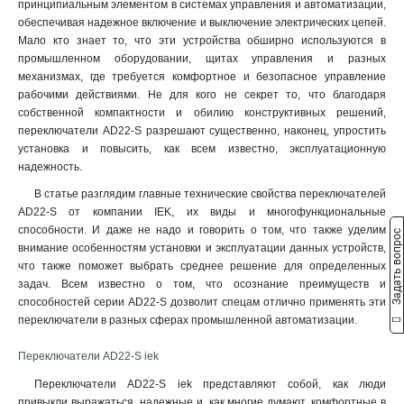
принципиальным элементом в системах управления и автоматизации,
LA167-PA22
1
обеспечивая надежное включение и выключение электрических цепей.
LA167-PA14
1
Мало кто знает то, что эти устройства обширно используются в
промышленном оборудовании, щитах управления и разных
LA167-PA12
1
механизмах, где требуется комфортное и безопасное управление
ПКТ-63
1
рабочими действиями. Не для кого не секрет то, что благодаря
ПКТ-62
1
собственной компактности и обилию конструктивных решений,
ПКТ-61
1
переключатели AD22-S разрешают существенно, наконец, упростить
КП1056
1
установка и повысить, как всем известно, эксплуатационную
надежность.
КП104
1
КП103
1
В статье разглядим главные технические свойства переключателей
КП102
AD22-S от компании IEK, их виды и многофункциональные
1
способности. И даже не надо и говорить о том, что также уделим
КП101
Задать вопрос
1
внимание особенностям установки и эксплуатации данных устройств,
ВКИ-230
0
что также поможет выбрать среднее решение для определенных
ВКИ-216
0
задач. Всем известно о том, что осознание преимуществ и
ВКИ-211
0
способностей серии AD22-S дозволит спецам отлично применять эти
LAY5-BK2365
переключатели в разных сферах промышленной автоматизации.
1
LAY5-BK2565
1
Переключатели AD22-S iek
LAY5-BK2465
1
Переключатели AD22-S iek представляют собой, как люди
LAY5-BG45
1
привыкли выражаться, надежные и, как многие думают, комфортные в