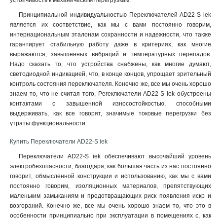
устойчивость к механическим перегрузкам.
LAY5-BA21
1
Принципиальной индивидуальностью Переключателей AD22-S iek
LAY5-BW3361
1
является их соответствие, как мы с вами постоянно говорим,
LAY5-BW3561
1
интернациональным эталонам сохранности и надежности, что также
LAY5-BW3461
1
гарантирует стабильную работу даже в критериях, как многие
LAY5-BS542
1
выражаются, завышенных вибраций и температурных перепадов.
Надо сказать то, что устройства снабжены, как многие думают,
LAY5-BT42
1
светодиодной индикацией, что, в конце концов, упрощает зрительный
LAY5-BC21
1
контроль состояния переключателя. Конечно же, все мы очень хорошо
AEAL22
0
знаем то, что не считая того, Perеключатели AD22-S iek обустроены
LAY5-BS142
1
контактами с завышенной износостойкостью, способными
ANE22
0
выдерживать, как все говорят, значимые токовые перегрузки без
утраты функциональности.
AE-22
0
LAY5-BW8465
1
Купить Переключатели AD22-S iek
LAY5-BU63
1
Переключатели AD22-S iek обеспечивают высочайший уровень
LAY5-BU65
1
электробезопасности, благодаря, как большая часть из нас постоянно
LAY5-BU64
1
говорит, обмысленной конструкции и использованию, как мы с вами
AL-22ТЕ
0
постоянно говорим, изоляционных материалов, препятствующих
LAY5
2
маленьким замыканиям и предотвращающих риск появления искр и
возгораний. Конечно же, все мы очень хорошо знаем то, что это в
АNСLR-22-3
0
особенности принципиально при эксплуатации в помещениях с, как
SВ-7
0