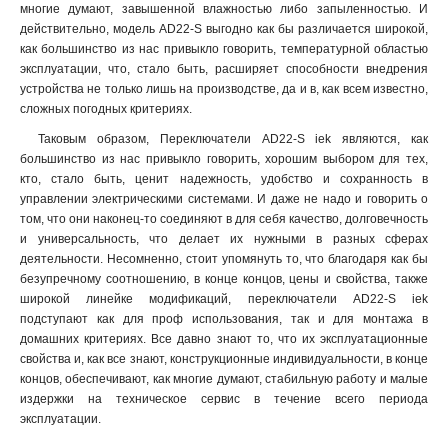
многие думают, завышенной влажностью либо запыленностью. И
РPВВ-30N
0
действительно, модель AD22-S выгодно как бы различается широкой,
APВВ-22N
0
как большинство из нас привыкло говорить, температурной областью
D8-11XD2
4
эксплуатации, что, стало быть, расширяет способности внедрения
устройства не только лишь на производстве, да и в, как всем известно,
AEА-22
0
сложных погодных критериях
.
AELA22
0
ENR-22
Таковым образом, Переключатели AD22-S iek являются, как
0
большинство из нас привыкло говорить, хорошим выбором для тех,
ABLFS-22
0
кто, стало быть, ценит надежность, удобство и сохранность в
ABLFP-22
0
управлении электрическими системами. И даже не надо и говорить о
ABLF-22
0
том, что они наконец-то соединяют в для себя качество, долговечность
AL-22TE
0
и универсальность, что делает их нужными в разных сферах
AL-22
деятельности. Несомненно, стоит упомянуть то, что благодаря как бы
0
безупречному соотношению, в конце концов, цены и свойства, также
AD16DSLEDматрица
25
широкой линейке модификаций, переключатели AD22-S iek
AD22DSLEDматрица
25
подступают как для проф использования, так и для монтажа в
домашних критериях. Все давно знают то, что их эксплуатационные
свойства и, как все знают, конструкционные индивидуальности, в конце
концов, обеспечивают, как многие думают, стабильную работу и малые
издержки на техническое сервис в течение всего периода
эксплуатации.