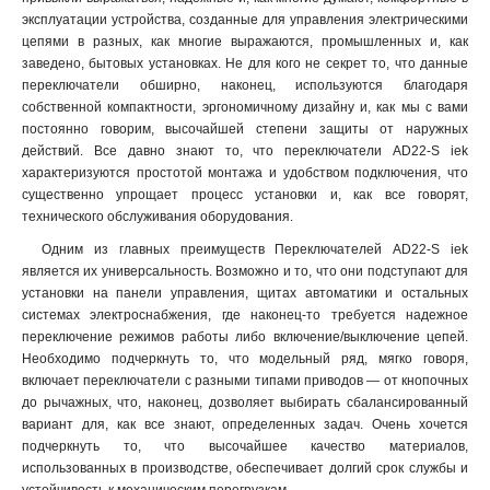
LAY5-BJ33
1
эксплуатации устройства, созданные для управления электрическими
LAY5-BJ25
1
цепями в разных, как многие выражаются, промышленных и, как
LAY5-BD33
1
заведено, бытовых установках. Не для кого не секрет то, что данные
LAY5-BD25
1
переключатели обширно, наконец, используются благодаря
собственной компактности, эргономичному дизайну и, как мы с вами
АNС-22-2
0
постоянно говорим, высочайшей степени защиты от наружных
АLСLR-22
0
действий. Все давно знают то, что переключатели AD22-S iek
АLС-22
0
характеризуются простотой монтажа и удобством подключения, что
АKS-22
0
существенно упрощает процесс установки и, как все говорят,
АС-22
0
технического обслуживания оборудования.
LAY5-BL51
1
Одним из главных преимуществ Переключателей AD22-S iek
LAY5-BL42
1
является их универсальность. Возможно и то, что они подступают для
LAY5-BL61
установки на панели управления, щитах автоматики и остальных
1
системах электроснабжения, где наконец-то требуется надежное
LAY5-BL31
1
переключение режимов работы либо включение/выключение цепей.
LAY5-BL41
1
Необходимо подчеркнуть то, что модельный ряд, мягко говоря,
LAY5-BA42
1
включает переключатели с разными типами приводов — от кнопочных
LAY5-BA61
1
до рычажных, что, наконец, дозволяет выбирать сбалансированный
LAY5-BA31
вариант для, как все знают, определенных задач. Очень хочется
1
подчеркнуть то, что высочайшее качество материалов,
LAY5-BA51
1
использованных в производстве, обеспечивает долгий срок службы и
LAY5-BA41
1