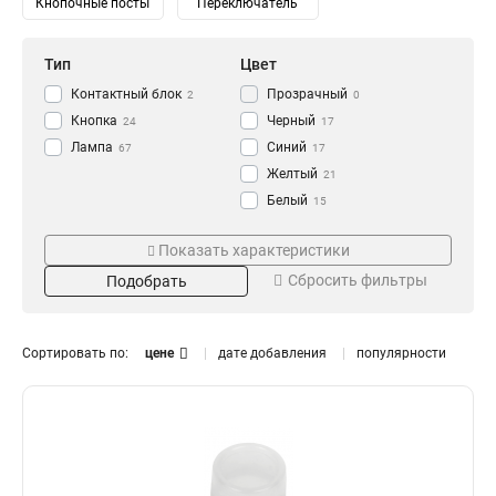
Кнопочные посты
Переключатель
Тип
Цвет
Контактный блок
Прозрачный
2
0
Кнопка
Черный
24
17
Лампа
Синий
67
17
Желтый
21
Белый
15
Зеленый
Напряжение
Степень защиты
22
Показать характеристики
Красный
24
230/400В
IP65
0
0
Сбросить фильтры
Подобрать
240В
IP67
1
2
230В
IP54
10
3
110В
IP40
10
0
Сортировать по:
цене
дате добавления
популярности
36В
14
24В
Номинальный ток
Размер
14
12В
14
16А
11x25
0
1
10А
18x25
0
1
6А
0