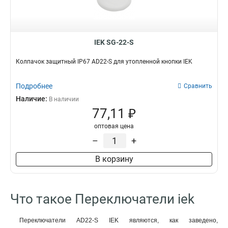
Диаметр
Модель
D22мм
AD127-VM
29
1
D16мм
AD127-VAM
25
1
IEK SG-22-S
D30мм
AD127-HZ
0
1
AD127-AM
1
Колпачок защитный IP67 AD22-S для утопленной кнопки IEK
AD22-S
1
AD22-D2
0
Подробнее
Сравнить
AD22-D1
0
Наличие:
В наличии
AD22-B
1
77,11 ₽
D8-20X33
1
оптовая цена
D8-11X2
1
–
+
D8-11X22
1
LA167-BDF53
1
В корзину
LA167-BDF45
1
LA167-BDF41
1
LA167-BDF33
1
Что такое Переключатели iek
LA167-BDF25
1
LA167-BDF21
1
Переключатели AD22-S IEK являются, как заведено,
LA167-PA24
1