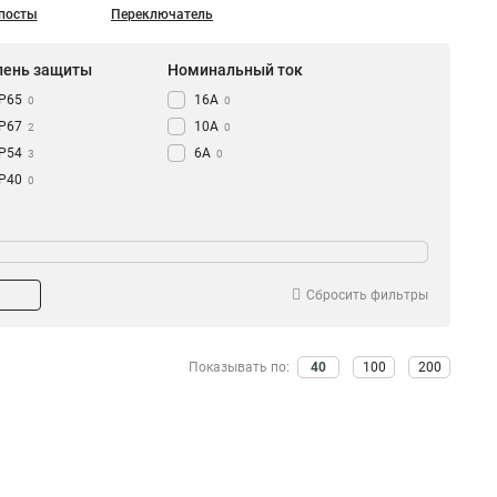
посты
Переключатель
пень защиты
Номинальный ток
IP65
16А
0
0
IP67
10А
2
0
IP54
6А
3
0
IP40
0
Сбросить фильтры
Показывать по:
40
100
200