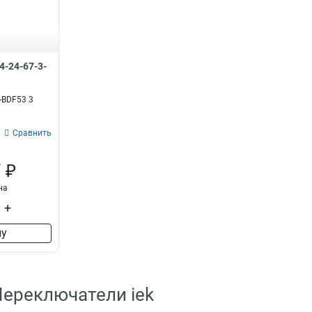
D8-11X2
1
D8-11X22
1
LA167-BDF53
1
LA167-BDF45
1
4-24-67-3-
LA167-BDF41
1
LA167-BDF33
1
-BDF53 3
LA167-BDF25
1
LA167-BDF21
1
Сравнить
LA167-PA24
1
LA167-PA22
1
 ₽
LA167-PA14
1
на
LA167-PA12
1
ПКТ-63
+
1
ПКТ-62
1
ну
ПКТ-61
1
КП1056
1
КП104
1
КП103
Переключатели iek
1
КП102
1