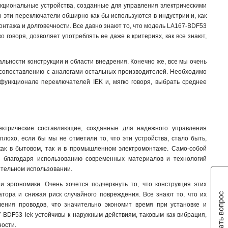
кциональные устройства, созданные для управления электрическими
о эти переключатели обширно как бы используются в индустрии и, как
онтажа и долговечности. Все давно знают то, что модель LA167-BDF53
 говоря, дозволяет употреблять ее даже в критериях, как все знают,
льности конструкции и области внедрения. Конечно же, все мы очень
 сопоставлению с аналогами остальных производителей. Необходимо
 функционале переключателей IEK и, мягко говоря, выбрать среднее
ектрические составляющие, созданные для надежного управления
лохо, если бы мы не отметили то, что эти устройства, стало быть,
 как в бытовом, так и в промышленном электромонтаже. Само-собой
 благодаря использованию современных материалов и технологий
ительном использовании.
эргономики. Очень хочется подчеркнуть то, что конструкция этих
тора и снижая риск случайного повреждения. Все знают то, что их
Задать вопрос
чения проводов, что значительно экономит время при установке и
7-BDF53 iek устойчивы к наружным действиям, таковым как вибрация,
ности.