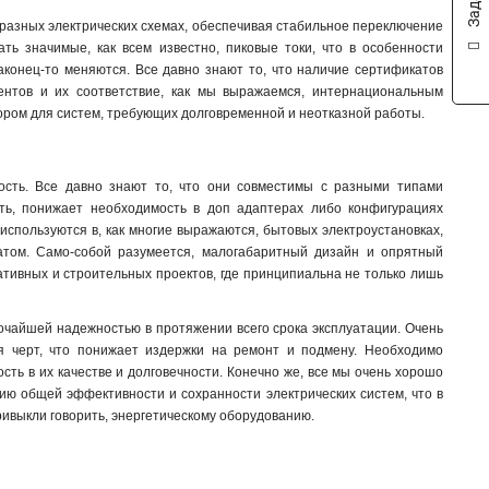
 разных электрических схемах, обеспечивая стабильное переключение
ть значимые, как всем известно, пиковые токи, что в особенности
аконец-то меняются. Все давно знают то, что наличие сертификатов
нтов и их соответствие, как мы выражаемся, интернациональным
бором для систем, требующих долговременной и неотказной работы
.
сть. Все давно знают то, что они совместимы с разными типами
ть, понижает необходимость в доп адаптерах либо конфигурациях
используются в, как многие выражаются, бытовых электроустановках,
атом. Само-собой разумеется, малогабаритный дизайн и опрятный
ативных и строительных проектов, где принципиальна не только лишь
очайшей надежностью в протяжении всего срока эксплуатации. Очень
я черт, что понижает издержки на ремонт и подмену. Необходимо
сть в их качестве и долговечности. Конечно же, все мы очень хорошо
ию общей эффективности и сохранности электрических систем, что в
ривыкли говорить, энергетическому оборудованию.