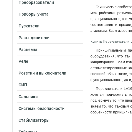
Преобразователи
Технические свойств
меж рабочими режимами
Приборы учета
принципиально в, как м
соответствия и прохо
Пускатели
эталонам. Всем известн
Разъединители
Купить Переключатели 
Разъемы
Принципиальным пре
оборудования, что так
Реле
конфигурации. Всем изв
автоматизированных к
Розетки и выключатели
внешний облик также, с
функциональность, да и
СИП
Переключатели LA167
хочется подчеркнуть т
Сальники
подчеркнуть то, что пр
знаем то, что таковым 
Системы безопасности
особенности принципиал
Стабилизаторы