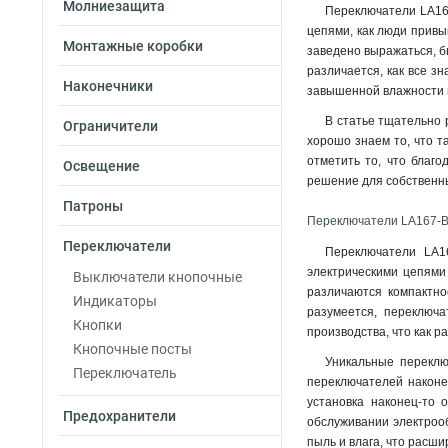
Молниезащита
Переключатели LA16
цепями, как люди привы
Монтажные коробки
заведено выражаться, б
различается, как все з
Наконечники
завышенной влажности 
В статье тщательно 
Ограничители
хорошо знаем то, что 
отметить то, что благ
Освещение
решение для собственны
Патроны
Переключатели LA167-B
Переключатели
Переключатели LA16
электрическими цепями 
Выключатели кнопочные
различаются компактно
Индикаторы
разумеется, переключ
Кнопки
производства, что как 
Кнопочные посты
Уникальные переклю
Переключатель
переключателей наконе
установка наконец-то 
Предохранители
обслуживании электрооб
пыль и влага, что расш