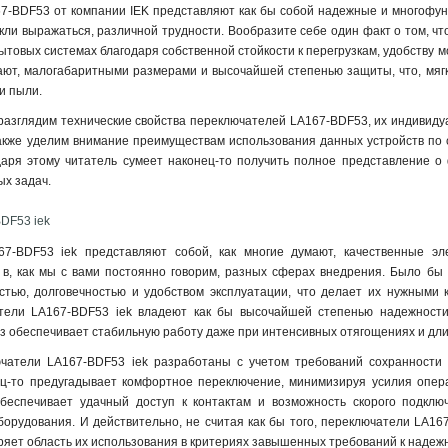
7-BDF53 от компании IEK представляют как бы собой надежные и многофун
КП101
1
кли выражаться, различной трудности. Вообразите себе один факт о том, чт
ВКИ-230
0
ытовых системах благодаря собственной стойкости к перегрузкам, удобству м
ВКИ-216
0
нают, малогабаритными размерами и высочайшей степенью защиты, что, мягко
ВКИ-211
0
и пыли.
LAY5-BK2365
1
разглядим технические свойства переключателей LA167-BDF53, их индивидуа
LAY5-BK2565
1
также уделим внимание преимуществам использования данных устройств по
LAY5-BK2465
1
одаря этому читатель сумеет наконец-то получить полное представление о
х задач.
LAY5-BG45
1
LAY5-BJ33
1
DF53 iek
LAY5-BJ25
1
7-BDF53 iek представляют собой, как многие думают, качественные эл
LAY5-BD33
1
в, как мы с вами постоянно говорим, разных сферах внедрения. Было бы п
LAY5-BD25
1
стью, долговечностью и удобством эксплуатации, что делает их нужными
АNС-22-2
0
атели LA167-BDF53 iek владеют как бы высочайшей степенью надежности
АLСLR-22
0
раз обеспечивает стабильную работу даже при интенсивных отягощениях и дл
АLС-22
0
чатели LA167-BDF53 iek разработаны с учетом требований сохранности и 
АKS-22
0
ц-то предугадывает комфортное переключение, минимизируя усилия опера
АС-22
0
обеспечивает удачный доступ к контактам и возможность скорого подклю
орудования. И действительно, не считая как бы того, переключатели LA16
LAY5-BL51
1
иряет область их использования в критериях завышенных требований к надеж
LAY5-BL42
1