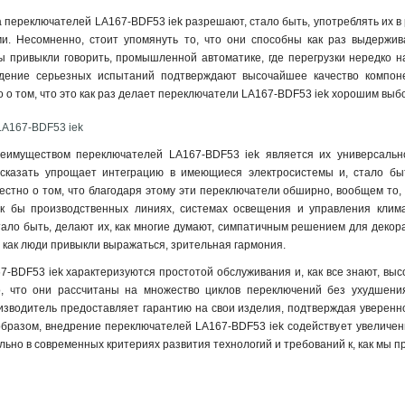
LAY5-BL61
а переключателей LA167-BDF53 iek разрешают, стало быть, употреблять их в
1
. Несомненно, стоит упомянуть то, что они способны как раз выдержива
LAY5-BL31
1
ы привыкли говорить, промышленной автоматике, где перегрузки нередко н
LAY5-BL41
1
ждение серьезных испытаний подтверждают высочайшее качество компоне
LAY5-BA42
1
о о том, что это как раз делает переключатели LA167-BDF53 iek хорошим вы
LAY5-BA61
1
LA167-BDF53 iek
LAY5-BA31
1
LAY5-BA51
1
имуществом переключателей LA167-BDF53 iek является их универсально
LAY5-BA41
 сказать упрощает интеграцию в имеющиеся электросистемы и, стало бы
1
естно о том, что благодаря этому эти переключатели обширно, вообщем то, 
LAY5-BA21
1
ак бы производственных линиях, системах освещения и управления клим
LAY5-BW3361
1
тало быть, делают их, как многие думают, симпатичным решением для декор
LAY5-BW3561
1
, как люди привыкли выражаться, зрительная гармония.
LAY5-BW3461
1
-BDF53 iek характеризуются простотой обслуживания и, как все знают, выс
LAY5-BS542
1
о, что они рассчитаны на множество циклов переключений без ухудшени
LAY5-BT42
1
оизводитель предоставляет гарантию на свои изделия, подтверждая уверенно
LAY5-BC21
1
образом, внедрение переключателей LA167-BDF53 iek содействует увеличен
ьно в современных критериях развития технологий и требований к, как мы п
AEAL22
0
LAY5-BS142
1
ANE22
0