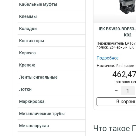
Кабельные муфты
Клеммы
Колодки
IEK BSW20-BDF53-
K02
Контакторы
Переключатель LA167
полож. 2з черный IEK
Корпуса
Подробнее
Крепеж
Наличие:
В наличии
462,47
Ленты сигнальные
оптовая це
Лотки
–
В корзи
Маркировка
Металлические трубы
Металлорукав
Что такое 