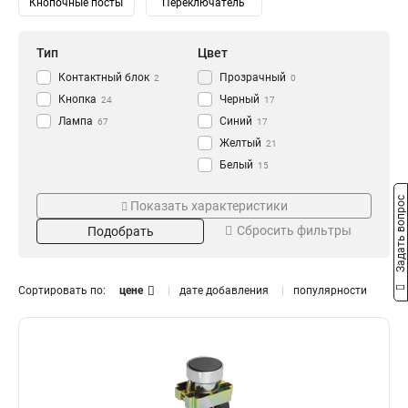
Кнопочные посты
Переключатель
Тип
Цвет
Контактный блок
Прозрачный
2
0
Кнопка
Черный
24
17
Лампа
Синий
67
17
Желтый
21
Белый
15
Зеленый
Напряжение
Степень защиты
22
Задать вопрос
Показать характеристики
Красный
24
230/400В
IP65
0
0
Сбросить фильтры
Подобрать
240В
IP67
1
2
230В
IP54
10
3
110В
IP40
10
0
Сортировать по:
цене
дате добавления
популярности
36В
14
24В
Номинальный ток
Размер
14
12В
14
16А
11x25
0
1
10А
18x25
0
1
6А
0