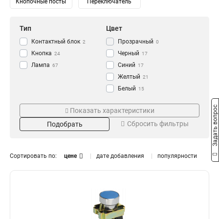
Кнопочные посты
Переключатель
Тип
Цвет
Контактный блок
Прозрачный
2
0
Кнопка
Черный
24
17
Лампа
Синий
67
17
Желтый
21
Белый
15
Зеленый
Напряжение
Степень защиты
22
Задать вопрос
Показать характеристики
Красный
24
230/400В
IP65
0
0
Сбросить фильтры
Подобрать
240В
IP67
1
2
230В
IP54
10
3
110В
IP40
10
0
Сортировать по:
цене
дате добавления
популярности
36В
14
24В
Номинальный ток
Размер
14
12В
14
16А
11x25
0
1
10А
18x25
0
1
6А
0