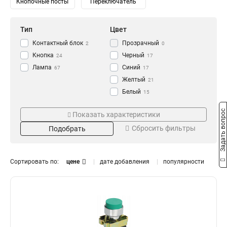
Кнопочные посты
Переключатель
Тип
Цвет
Контактный блок
Прозрачный
2
0
Кнопка
Черный
24
17
Лампа
Синий
67
17
Желтый
21
Белый
15
Зеленый
Напряжение
Степень защиты
22
Задать вопрос
Показать характеристики
Красный
24
230/400В
IP65
0
0
Сбросить фильтры
Подобрать
240В
IP67
1
2
230В
IP54
10
3
110В
IP40
10
0
Сортировать по:
цене
дате добавления
популярности
36В
14
24В
Номинальный ток
Размер
14
12В
14
16А
11x25
0
1
10А
18x25
0
1
6А
0