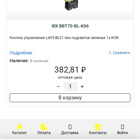
Диаметр
Модель
D22мм
AD127-VM
29
1
D16мм
AD127-VAM
25
1
IEK BBT70-BL-K06
D30мм
AD127-HZ
0
1
AD127-AM
1
Кнопка управления LAY5-BL31 без подсветки зеленая 1з ИЭК
AD22-S
1
AD22-D2
0
Подробнее
Сравнить
AD22-D1
0
Наличие:
В наличии
AD22-B
1
382,81 ₽
D8-20X33
1
оптовая цена
D8-11X2
1
–
+
D8-11X22
1
LA167-BDF53
1
В корзину
LA167-BDF45
1
LA167-BDF41
1
LA167-BDF33
1
LA167-BDF25
1
LA167-BDF21
1
Каталог
Оплата
Доставка
Контакты
Войти
LA167-PA24
1