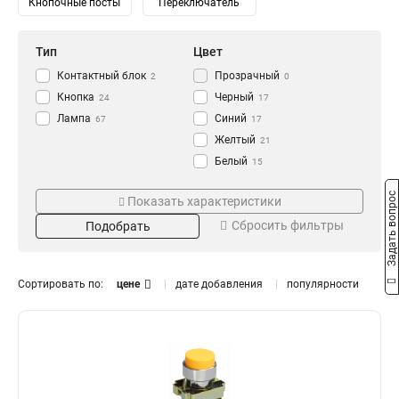
Кнопочные посты
Переключатель
Тип
Цвет
Контактный блок
Прозрачный
2
0
Кнопка
Черный
24
17
Лампа
Синий
67
17
Желтый
21
Белый
15
Зеленый
Напряжение
Степень защиты
22
Задать вопрос
Показать характеристики
Красный
24
230/400В
IP65
0
0
Сбросить фильтры
Подобрать
240В
IP67
1
2
230В
IP54
10
3
110В
IP40
10
0
Сортировать по:
цене
дате добавления
популярности
36В
14
24В
Номинальный ток
Размер
14
12В
14
16А
11x25
0
1
10А
18x25
0
1
6А
0