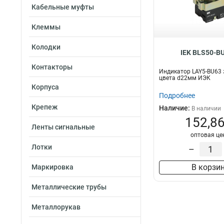
Кабельные муфты
Клеммы
Колодки
IEK BLS50-B
Контакторы
Индикатор LAY5-BU63 
цвета d22мм ИЭК
Корпуса
Подробнее
Крепеж
Наличие:
В наличии
152,86
Ленты сигнальные
оптовая це
Лотки
–
В корзи
Маркировка
Металлические трубы
Металлорукав