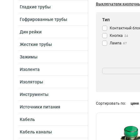
Выключатели кнопочн
Гладкие трубы
Гофрированные трубы
Тип
Контактный бло
Дин рейки
Кнопка
24
Лампа
67
Жесткие трубы
Зажимы
Размер
Изолента
11x25
1
Изоляторы
18x25
1
Инструменты
Сортировать по:
цене
Источники питания
Кабель
Кабель каналы