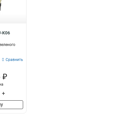
D8-11X2
1
D8-11X22
1
LA167-BDF53
1
LA167-BDF45
1
LA167-BDF41
U-K06
1
LA167-BDF33
1
зеленого
LA167-BDF25
1
LA167-BDF21
1
Сравнить
LA167-PA24
1
LA167-PA22
1
 ₽
LA167-PA14
1
на
LA167-PA12
1
ПКТ-63
+
1
ПКТ-62
1
ну
ПКТ-61
1
КП1056
1
КП104
1
КП103
1
КП102
1