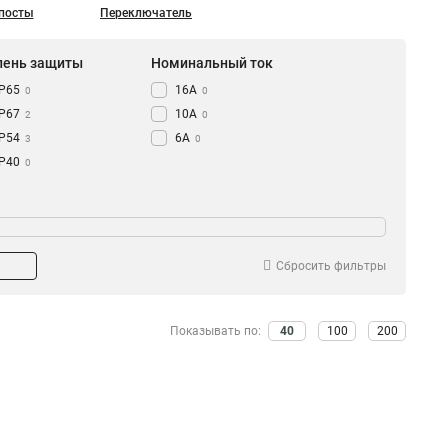
посты
Переключатель
пень защиты
Номинальный ток
IP65
16А
0
0
IP67
10А
2
0
IP54
6А
3
0
IP40
0
Сбросить фильтры
Показывать по:
40
100
200