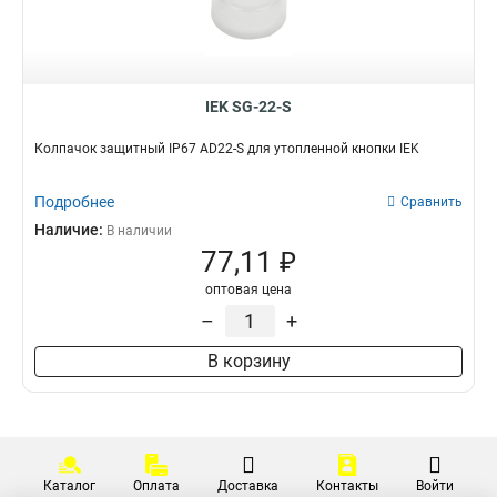
LA167-PA22
1
LA167-PA14
1
LA167-PA12
1
ПКТ-63
1
IEK SG-22-S
ПКТ-62
1
Колпачок защитный IP67 AD22-S для утопленной кнопки IEK
ПКТ-61
1
КП1056
1
Подробнее
Сравнить
КП104
1
Наличие:
В наличии
КП103
1
77,11 ₽
КП102
1
КП101
1
оптовая цена
ВКИ-230
0
–
+
ВКИ-216
0
В корзину
ВКИ-211
0
LAY5-BK2365
1
LAY5-BK2565
1
LAY5-BK2465
1
LAY5-BG45
1
Каталог
Оплата
Доставка
Контакты
Войти