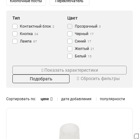
Кнопочные посты
Переключатель
Тип
Цвет
Контактный блок
Прозрачный
2
0
Кнопка
Черный
24
17
Лампа
Синий
67
17
Желтый
21
Белый
15
Зеленый
Напряжение
Степень защиты
22
Показать характеристики
Красный
24
230/400В
IP65
0
0
Сбросить фильтры
Подобрать
240В
IP67
1
2
230В
IP54
10
3
110В
IP40
10
0
Сортировать по:
цене
дате добавления
популярности
36В
14
24В
Номинальный ток
Размер
14
12В
14
16А
11x25
0
1
10А
18x25
0
1
6А
0