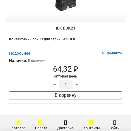
LA167-PA22
1
LA167-PA14
1
LA167-PA12
1
ПКТ-63
1
IEK BDK21
ПКТ-62
1
Контактный блок 1з для серии LAY5 IEK
ПКТ-61
1
КП1056
1
Подробнее
Сравнить
КП104
1
Наличие:
В наличии
КП103
1
64,32 ₽
КП102
1
КП101
1
оптовая цена
ВКИ-230
0
–
+
ВКИ-216
0
В корзину
ВКИ-211
0
LAY5-BK2365
1
LAY5-BK2565
1
LAY5-BK2465
1
LAY5-BG45
1
Каталог
Оплата
Доставка
Контакты
Войти