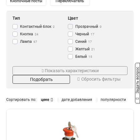
Кнопочные посты
Переключатель
Тип
Цвет
Контактный блок
Прозрачный
2
0
Кнопка
Черный
24
17
Лампа
Синий
67
17
Желтый
21
Белый
15
Зеленый
Напряжение
Степень защиты
22
Задать вопрос
Показать характеристики
Красный
24
230/400В
IP65
0
0
Сбросить фильтры
Подобрать
240В
IP67
1
2
230В
IP54
10
3
110В
IP40
10
0
Сортировать по:
цене
дате добавления
популярности
36В
14
24В
Номинальный ток
Размер
14
12В
14
16А
11x25
0
1
10А
18x25
0
1
6А
0