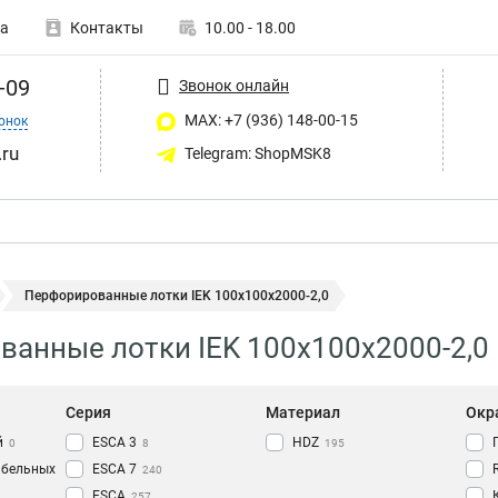
а
Контакты
10.00 - 18.00
-09
Звонок онлайн
MAX: +7 (936) 148-00-15
онок
ru
Telegram: ShopMSK8
Перфорированные лотки IEK 100х100х2000-2,0
анные лотки IEK 100х100х2000-2,0
Серия
Материал
Окр
й
ESCA 3
HDZ
0
8
195
абельных
ESCA 7
240
ESCA
257