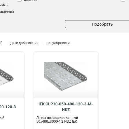
дец
0
ованный
Подобрать
дате добавления
популярности
IEK CLP10-050-400-120-3-M-
00-120-3
HDZ
ный
Лоток перфорированный
50х400х3000-1,2 HDZ IEK