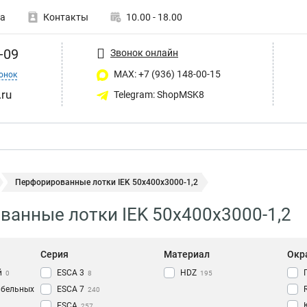
а
Контакты
10.00 - 18.00
-09
Звонок онлайн
MAX: +7 (936) 148-00-15
онок
ru
Telegram: ShopMSK8
Перфорированные лотки IEK 50х400х3000-1,2
анные лотки IEK 50х400х3000-1,2
Серия
Материал
Окр
й
ESCA 3
HDZ
0
8
195
абельных
ESCA 7
240
ESCA
257