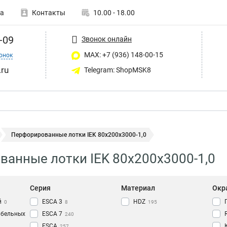
а
Контакты
10.00 - 18.00
-09
Звонок онлайн
MAX: +7 (936) 148-00-15
онок
ru
Telegram: ShopMSK8
Перфорированные лотки IEK 80х200х3000-1,0
анные лотки IEK 80х200х3000-1,0
Серия
Материал
Окр
й
ESCA 3
HDZ
0
8
195
абельных
ESCA 7
240
ESCA
257