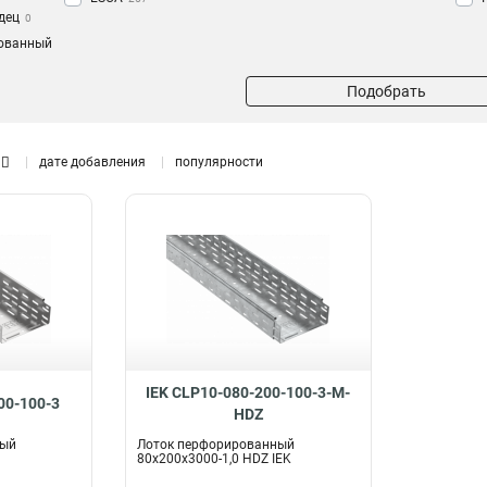
дец
0
ованный
Подобрать
дате добавления
популярности
IEK CLP10-080-200-100-3-M-
00-100-3
HDZ
ный
Лоток перфорированный
80х200х3000-1,0 HDZ IEK