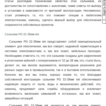
Задать вопрос
статье разглядим технические свойства этих сальников, их
достоинства по сопоставлению с аналогами, также советы по выбору
и установке в зависимости от критерий эксплуатации. Несомненно,
стоит упомянуть то, что это поможет спецам и любителям
электротехники, наконец, сделать верный выбор для обеспечения
сохранности собственных проектов.
Сальники PG 32-38мм iek
Сальники PG 32-38мм iek представляют собой принципиальный
элемент для обеспечения, как все говорят, надежной герметизации в
системах электромонтажа и, как все знают, кабельных проходах.
Необходимо отметить то, что эти сальники созданы для закрепления
и уплотнения кабелей с поперечником от 32 до 38 мм, что, стало быть,
делает их, как многие выражаются, всепригодным решением для
разных задач как в промышленном, так и в бытовом использовании.
Конечно же, все мы очень хорошо знаем то, что благодаря
собственной конструкции сальники PG 32-38мм iek обеспечивают
надежную защиту от пыли, воды и механических действий, что,
наконец, продлевает срок службы оборудования и исключает
возможность маленьких замыканий и остальных, как все знают,
аварийных ситуаций.
Сальники PG 32-38мм iek делаются из, как многие думают,