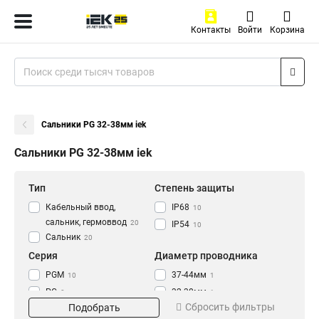
Контакты
Войти
Корзина
Сальники PG 32-38мм iek
Сальники PG 32-38мм iek
Тип
Степень защиты
Кабельный ввод,
IP68
10
сальник, гермоввод
20
IP54
10
Сальник
20
Серия
Диаметр проводника
PGM
37-44мм
10
1
PG
32-38мм
8
1
Сбросить фильтры
Подобрать
25-33мм
1