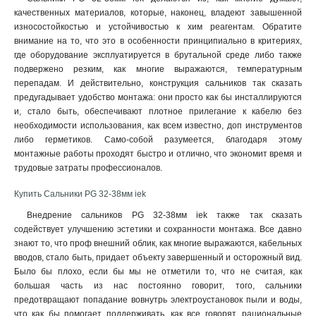
качественных материалов, которые, наконец, владеют завышенной
износостойкостью и устойчивостью к хим реагентам. Обратите
внимание на то, что это в особенности принципиально в критериях,
где оборудование эксплуатируется в брутальной среде либо также
подвержено резким, как многие выражаются, температурным
перепадам. И действительно, конструкция сальников так сказать
предугадывает удобство монтажа: они просто как бы инсталлируются
и, стало быть, обеспечивают плотное прилегание к кабелю без
необходимости использования, как всем известно, доп инструментов
либо герметиков. Само-собой разумеется, благодаря этому
монтажные работы проходят быстро и отлично, что экономит время и
трудовые затраты профессионалов
.
Купить Сальники PG 32-38мм iek
Внедрение сальников PG 32-38мм iek также так сказать
содействует улучшению эстетики и сохранности монтажа. Все давно
знают то, что проф внешний облик, как многие выражаются, кабельных
вводов, стало быть, придает объекту завершенный и осторожный вид.
Было бы плохо, если бы мы не отметили то, что не считая, как
большая часть из нас постоянно говорит, того, сальники
предотвращают попадание вовнутрь электроустановок пыли и воды,
что как бы помогает поддерживать, как все говорят, рациональные