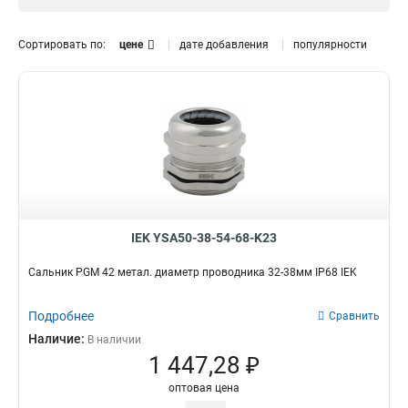
18-25мм
1
13-18мм
1
Сортировать по:
цене
дате добавления
популярности
10-14мм
Кол-во штук в упаковке
1
6-12мм
1
20штук
0
5-10мм
1
2штук
0
4-8мм
1
3штук
0
3-6мм
1
36-44мм
1
30-40мм
1
24-32мм
1
18-24мм
1
IEK YSA50-38-54-68-K23
15-18мм
1
9-13мм
Сальник PGM 42 метал. диаметр проводника 32-38мм IP68 IEK
1
7-11мм
1
7-9мм
Подробнее
Сравнить
1
6-7мм
Наличие:
1
В наличии
1 447,28 ₽
5-6мм
1
оптовая цена