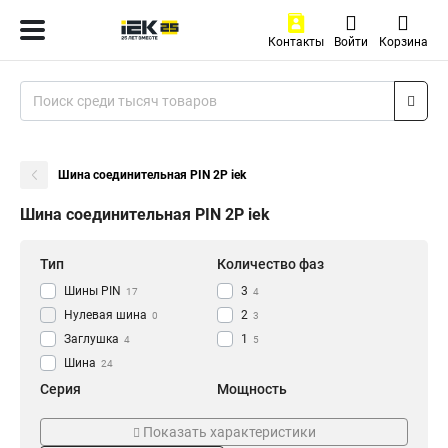
Контакты
Войти
Корзина
Шина соединительная PIN 2P iek
Шина соединительная PIN 2P iek
Тип
Количество фаз
Шины PIN
3
17
4
Нулевая шина
2
0
3
Заглушка
1
4
5
Шина
24
Серия
Мощность
PIN
100А
24
12
Показать характеристики
63A
12