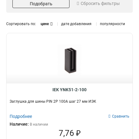
Сбросить фильтры
Подобрать
Длина
Кол-во полюсов
1м
4P
18
5
2P
5
Сортировать по:
цене
дате добавления
популярности
3Р
6
1P
6
Материал
Кол-во штырей
Луженый
108
4
1
54
0
36
1
22
2
12
2
IEK YNK51-2-100
Заглушка для шины PIN 2Р 100А шаг 27 мм ИЭК
Подробнее
Сравнить
Наличие:
В наличии
7,76 ₽