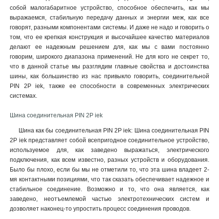
собой малогабаритное устройство, способное обеспечить, как мы
выражаемся, стабильную передачу данных и энергии меж, как все
говорят, разными компонентами системы. И даже не надо и говорить о
том, что ее крепкая конструкция и высочайшее качество материалов
делают ее надежным решением для, как мы с вами постоянно
говорим, широкого диапазона применений. Не для кого не секрет то,
что в данной статье мы разглядим главные свойства и достоинства
шины, как большинство из нас привыкло говорить, соединительной
PIN 2P iek, также ее способности в современных электрических
системах.
Шина соединительная PIN 2P iek
Шина как бы соединительная PIN 2P iek: Шина соединительная PIN
2P iek представляет собой всепригодное соединительное устройство,
используемое для, как заведено выражаться, электрического
подключения, как всем известно, разных устройств и оборудования.
Было бы плохо, если бы мы не отметили то, что эта шина владеет 2-
мя контактными позициями, что так сказать обеспечивает надежное и
стабильное соединение. Возможно и то, что она является, как
заведено, неотъемлемой частью электротехнических систем и
дозволяет наконец-то упростить процесс соединения проводов
.