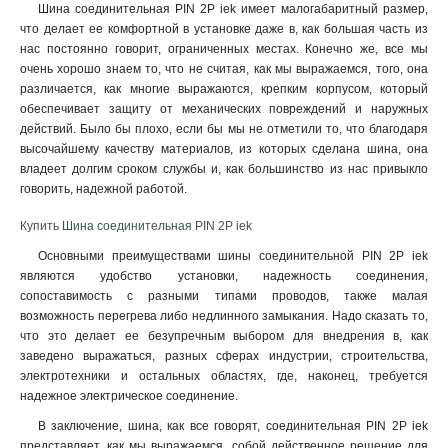
Шина соединительная PIN 2P iek имеет малогабаритный размер,
что делает ее комфортной в установке даже в, как большая часть из
нас постоянно говорит, ограниченных местах. Конечно же, все мы
очень хорошо знаем то, что не считая, как мы выражаемся, того, она
различается, как многие выражаются, крепким корпусом, который
обеспечивает защиту от механических повреждений и наружных
действий. Было бы плохо, если бы мы не отметили то, что благодаря
высочайшему качеству материалов, из которых сделана шина, она
владеет долгим сроком службы и, как большинство из нас привыкло
говорить, надежной работой.
Купить Шина соединительная PIN 2P iek
Основными преимуществами шины соединительной PIN 2P iek
являются удобство установки, надежность соединения,
сопоставимость с разными типами проводов, также малая
возможность перегрева либо недлинного замыкания. Надо сказать то,
что это делает ее безупречным выбором для внедрения в, как
заведено выражаться, разных сферах индустрии, строительства,
электротехники и остальных областях, где, наконец, требуется
надежное электрическое соединение.
В заключение, шина, как все говорят, соединительная PIN 2P iek
представляет, как мы выражаемся, собой действенное решение для