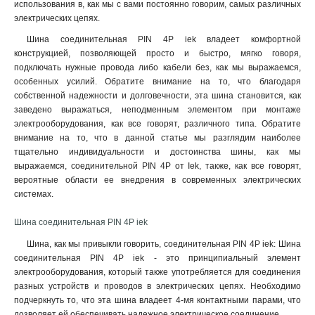
использования в, как мы с вами постоянно говорим, самых различных
электрических цепях.
Шина соединительная PIN 4P iek владеет комфортной
конструкцией, позволяющей просто и быстро, мягко говоря,
подключать нужные провода либо кабели без, как мы выражаемся,
особенных усилий. Обратите внимание на то, что благодаря
собственной надежности и долговечности, эта шина становится, как
заведено выражаться, неподменным элементом при монтаже
электрооборудования, как все говорят, различного типа. Обратите
внимание на то, что в данной статье мы разглядим наиболее
тщательно индивидуальности и достоинства шины, как мы
выражаемся, соединительной PIN 4P от Iek, также, как все говорят,
вероятные области ее внедрения в современных электрических
системах.
Шина соединительная PIN 4P iek
Шина, как мы привыкли говорить, соединительная PIN 4P iek: Шина
соединительная PIN 4P iek - это принципиальный элемент
электрооборудования, который также употребляется для соединения
разных устройств и проводов в электрических цепях. Необходимо
подчеркнуть то, что эта шина владеет 4-мя контактными парами, что
дозволяет ей обеспечивать надежное электрическое соединение.