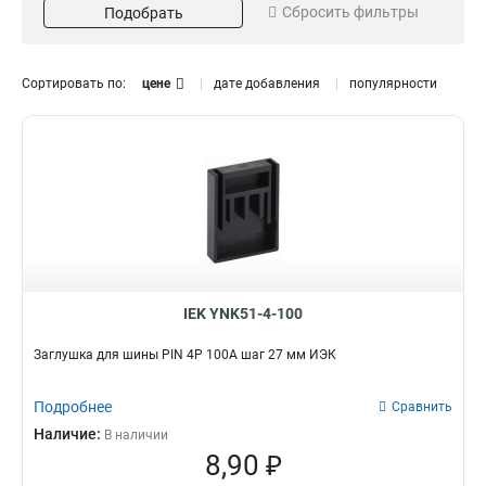
Сбросить фильтры
Подобрать
Длина
Кол-во полюсов
1м
4P
18
5
2P
5
Сортировать по:
цене
дате добавления
популярности
3Р
6
1P
6
Материал
Кол-во штырей
Луженый
108
4
1
54
0
36
1
22
2
12
2
IEK YNK51-4-100
Заглушка для шины PIN 4Р 100А шаг 27 мм ИЭК
Подробнее
Сравнить
Наличие:
В наличии
8,90 ₽