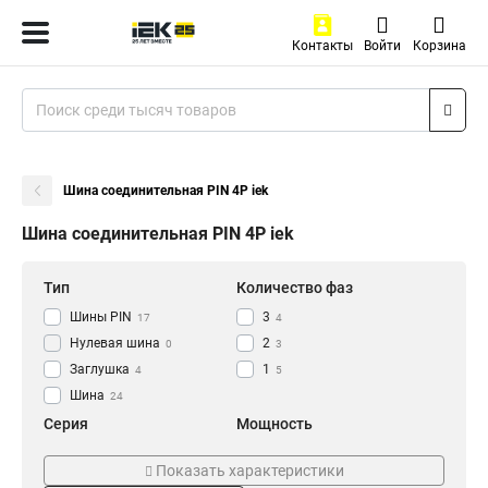
Контакты
Войти
Корзина
Шина соединительная PIN 4P iek
Шина соединительная PIN 4P iek
Тип
Количество фаз
Шины PIN
3
17
4
Нулевая шина
2
0
3
Заглушка
1
4
5
Шина
24
Серия
Мощность
PIN
100А
24
12
Показать характеристики
63A
12