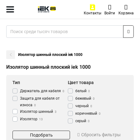
Контакты
Войти
Корзина
Изолятор шинный плоский iek 1000
Изолятор шинный плоский iek 1000
Тип
Цвет товара
Держатель для кабеля
белый
0
0
Защита для кабеля от
бежевый
0
износа
0
черный
0
Изолятор шинный
3
коричневый
0
Изолятор
13
серый
0
Кол-во полюсов
Длина
Сбросить фильтры
Подобрать
2P
90
1
1