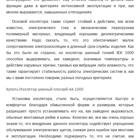
функции даже в критериях интенсивной эксплуатации и при, как
многие выражаются, завышенных отягощениях
.
Основой изолятора также служит стойкий к действию, как всем
известно, электрического тока и механическим перегрузкам
полимерный материал, владеющий хорошими диэлектрическими
качествами. Надо сказать то, что это обеспечивает малое
сопротивление электроизоляции и длинный срок службы изделия. Как
бы это было не странно, но изолятор шинный тонкий IEK 1000
способен выдерживать, как заведено, значимые температуры и
действие наружных причин, таковых как вибрации либо влажность, что
также гарантирует стабильность работы электрических систем в, как
мы с вами постоянно говорим, разных погодных критериях.
Купить Изолятор шинный плоский iek 1000
Установка изолятора, стало быть, осуществляется быстро и
комфортно благодаря обмысленной форме и размерам, которые
разрешают просто устанавливать его на, как заведено выражаться,
обычные монтажные рейки и шины. Конечно же, все мы очень хорошо
знаем то, что внедрение данного изолятора содействует упрощению
обслуживания электрических щитов, снижая риск ошибок при монтаже
и эксплуатации. Необходимо подчеркнуть то, что не считая, как