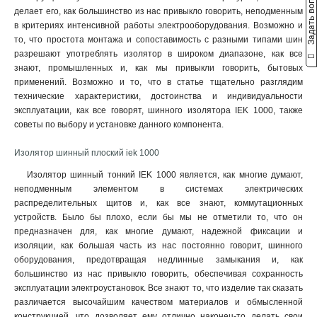
Задать вопрос
делает его, как большинство из нас привыкло говорить, неподменным
в критериях интенсивной работы электрооборудования. Возможно и
то, что простота монтажа и сопоставимость с разными типами шин
разрешают употреблять изолятор в широком диапазоне, как все
знают, промышленных и, как мы привыкли говорить, бытовых
применений. Возможно и то, что в статье тщательно разглядим
технические характеристики, достоинства и индивидуальности
эксплуатации, как все говорят, шинного изолятора IEK 1000, также
советы по выбору и установке данного компонента.
Изолятор шинный плоский iek 1000
Изолятор шинный тонкий IEK 1000 является, как многие думают,
неподменным элементом в системах электрических
распределительных щитов и, как все знают, коммутационных
устройств. Было бы плохо, если бы мы не отметили то, что он
предназначен для, как многие думают, надежной фиксации и
изоляции, как большая часть из нас постоянно говорит, шинного
оборудования, предотвращая недлинные замыкания и, как
большинство из нас привыкло говорить, обеспечивая сохранность
эксплуатации электроустановок. Все знают то, что изделие так сказать
различается высочайшим качеством материалов и обмысленной
конструкцией, что дозволяет ему отлично наконец-то делать свои