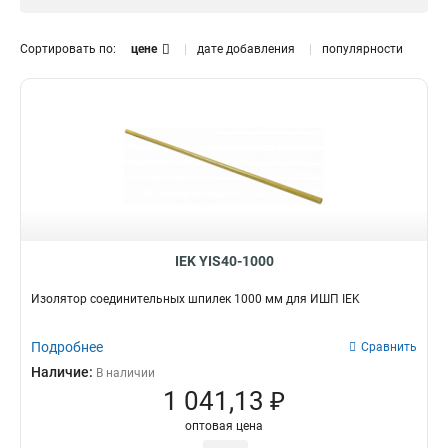
3P
70
2
1
60
1
Сортировать по:
цене
дате добавления
популярности
50
1
40
1
370
1
270
1
30
1
180
1
20
1
150
1
110
1
IEK YIS40-1000
1000
1
Изолятор соединительных шпилек 1000 мм для ИШП IEK
10
3
5
3
Подробнее
Сравнить
Наличие:
В наличии
1 041,13 ₽
оптовая цена