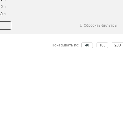
50
1
40
1
370
1
Сбросить фильтры
270
1
30
1
180
1
Показывать по:
40
100
200
20
1
150
1
110
1
1000
1
10
3
5
3