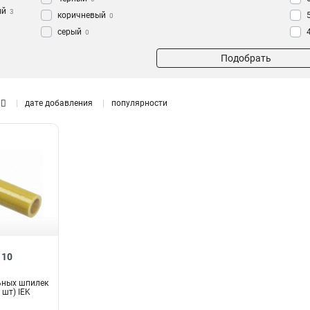
ый
3
коричневый
0
серый
0
Подобрать
дате добавления
популярности
110
ьных шпилек
 шт) IEK