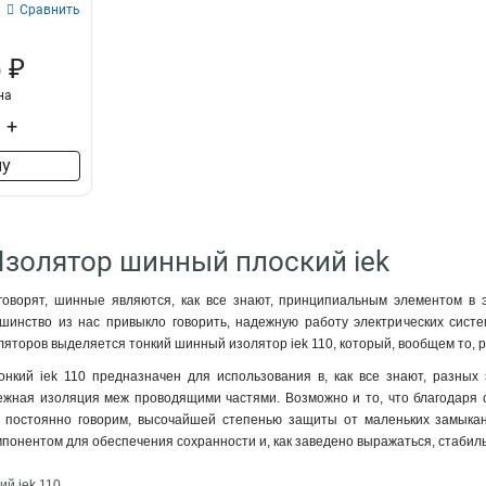
Сравнить
 ₽
на
+
ну
Изолятор шинный плоский iek
 говорят, шинные являются, как все знают, принципиальным элементом в 
ьшинство из нас привыкло говорить, надежную работу электрических систе
яторов выделяется тонкий шинный изолятор iek 110, который, вообщем то, 
кий iek 110 предназначен для использования в, как все знают, разных э
дежная изоляция меж проводящими частями. Возможно и то, что благодаря 
и постоянно говорим, высочайшей степенью защиты от маленьких замыканий
понентом для обеспечения сохранности и, как заведено выражаться, стабил
й iek 110