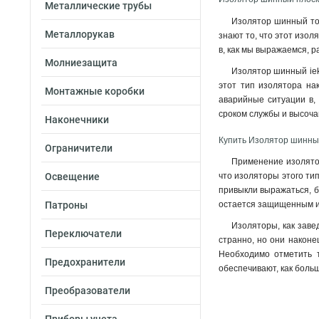
Металлические трубы
Изолятор шинный тон
Металлорукав
знают то, что этот изол
в, как мы выражаемся, р
Молниезащита
Изолятор шинный iek
этот тип изолятора на
Монтажные коробки
аварийные ситуации в, 
сроком службы и высоч
Наконечники
Купить Изолятор шинный
Ограничители
Применение изолятор
Освещение
что изоляторы этого ти
привыкли выражаться, б
Патроны
остается защищенным и
Изоляторы, как заве
Переключатели
странно, но они наконе
Необходимо отметить т
Предохранители
обеспечивают, как больш
Преобразователи