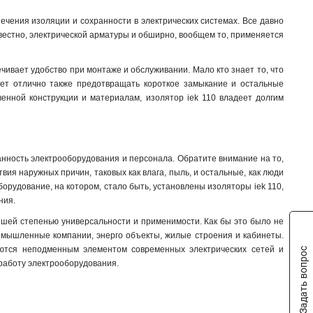
ечения изоляции и сохранности в электрических системах. Все давно
известно, электрической арматуры и обширно, вообщем то, применяется
чивает удобство при монтаже и обслуживании. Мало кто знает то, что
яет отлично также предотвращать короткое замыкание и остальные
твенной конструкции и материалам, изолятор iek 110 владеет долгим
анность электрооборудования и персонала. Обратите внимание на то,
вия наружных причин, таковых как влага, пыль, и остальные, как люди
борудование, на котором, стало быть, установлены изоляторы iek 110,
ния.
йшей степенью универсальности и применимости. Как бы это было не
промышленные компании, энерго объекты, жилые строения и кабинеты.
яются неподменным элементом современных электрических сетей и
Задать вопрос
 работу электрооборудования.