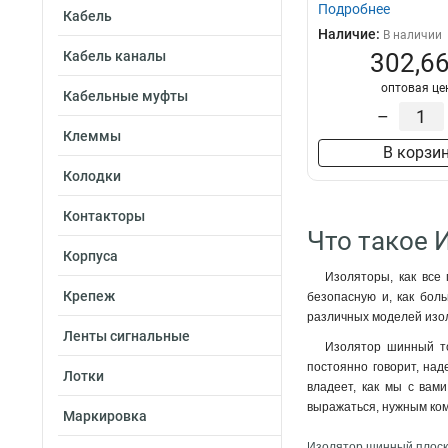
Подробнее
Кабель
Наличие:
В наличии
Кабель каналы
302,66
оптовая це
Кабельные муфты
–
Клеммы
В корзи
Колодки
Контакторы
Что такое 
Корпуса
Изоляторы, как все
Крепеж
безопасную и, как бол
различных моделей изол
Ленты сигнальные
Изолятор шинный тон
постоянно говорит, на
Лотки
владеет, как мы с вам
выражаться, нужным ком
Маркировка
Изолятор шинный плоски