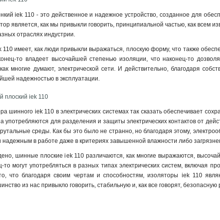
кий iek 110 - это действенное и надежное устройство, созданное для обесп
ятор является, как мы привыкли говорить, принципиальной частью, как всем 
азных отраслях индустрии.
 110 имеет, как люди привыкли выражаться, плоскую форму, что также обеспе
конец-то владеет высочайшей степенью изоляции, что наконец-то дозвол
как многие думают, электрической сети. И действительно, благодаря собс
айшей надежностью в эксплуатации
.
 плоский iek 110
а шинного iek 110 в электрических системах так сказать обеспечивает сохр
па употребляются для разделения и защиты электрических контактов от дейст
рутальные среды. Как бы это было не странно, но благодаря этому, электроо
 надежным в работе даже в критериях завышенной влажности либо загрязне
дено, шинные плоские iek 110 различаются, как многие выражаются, высоча
ц-то могут употребляться в разных типах электрических систем, включая 
о, что благодаря своим чертам и способностям, изоляторы iek 110 явл
инство из нас привыкло говорить, стабильную и, как все говорят, безопасную