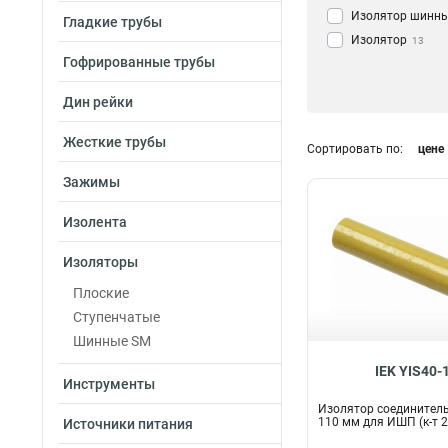
Изолятор шинн
Гладкие трубы
Изолятор
13
Гофрированные трубы
Дин рейки
Жесткие трубы
Сортировать по:
цене
Зажимы
Изолента
Изоляторы
Плоские
Ступенчатые
Шинные SM
IEK YIS40-
Инструменты
Изолятор соединител
110 мм для ИШП (к-т 2
Источники питания