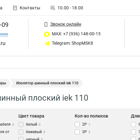
а
Контакты
10.00 - 18.00
-09
Звонок онлайн
MAX: +7 (936) 148-00-15
онок
ru
Telegram: ShopMSK8
оры
Изолятор шинный плоский iek 110
инный плоский iek 110
Цвет товара
Кол-во полюсов
Дли
кабеля
белый
2P
0
0
1
ля от
бежевый
3P
0
2
черный
0