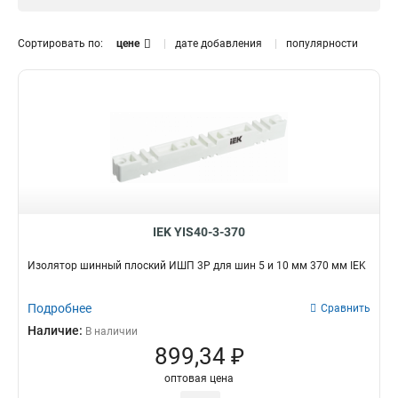
3P
70
2
1
60
1
Сортировать по:
цене
дате добавления
популярности
50
1
40
1
370
1
270
1
30
1
180
1
20
1
150
1
110
1
IEK YIS40-3-370
1000
1
Изолятор шинный плоский ИШП 3P для шин 5 и 10 мм 370 мм IEK
10
3
5
3
Подробнее
Сравнить
Наличие:
В наличии
899,34 ₽
оптовая цена