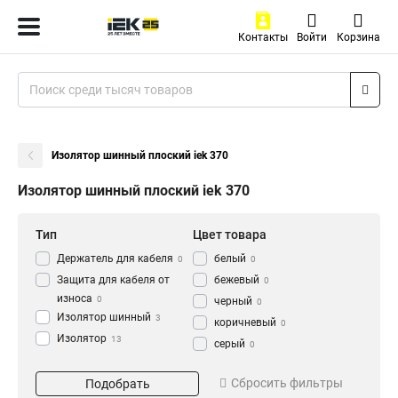
Контакты
Войти
Корзина
Изолятор шинный плоский iek 370
Изолятор шинный плоский iek 370
Тип
Цвет товара
Держатель для кабеля
белый
0
0
Защита для кабеля от
бежевый
0
износа
0
черный
0
Изолятор шинный
3
коричневый
0
Изолятор
13
серый
0
Кол-во полюсов
Длина
Сбросить фильтры
Подобрать
2P
90
1
1