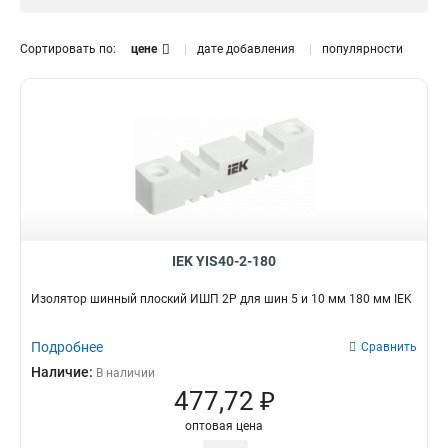
3P
70
2
1
60
1
Сортировать по:
цене
дате добавления
популярности
50
1
40
1
370
1
270
1
30
1
180
1
20
1
150
1
110
1
IEK YIS40-2-180
1000
1
Изолятор шинный плоский ИШП 2P для шин 5 и 10 мм 180 мм IEK
10
3
5
3
Подробнее
Сравнить
Наличие:
В наличии
477,72 ₽
оптовая цена