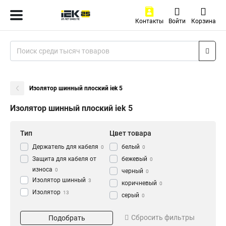
Контакты
Войти
Корзина
Изолятор шинный плоский iek 5
Изолятор шинный плоский iek 5
Тип
Цвет товара
Держатель для кабеля
белый
0
0
Защита для кабеля от
бежевый
0
износа
0
черный
0
Изолятор шинный
3
коричневый
0
Изолятор
13
серый
0
Кол-во полюсов
Длина
Сбросить фильтры
Подобрать
2P
90
1
1