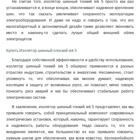
Не считая того, изолятор шинный тонкий iek 5 просто как раз
устанавливается и, в конце концов, обеспечивает надежное крепление
шин, что так сказать увеличивает сохранность эксплуатации
электрооборудования. И даже не надо и говорить о том, что его
малогабаритный и эргономичный дизайн также дозволяет экономить
место и наконец-то сделать лучше общий внешний облик
электрощитов
.
Купить Изолятор шинный плоский iek 5
Благодаря собственной эффективности и удобству использования,
изолятор шинный тонкий iek 5 обширно применяется в разных
отраслях индустрии, строительстве и энергетике. Несомненно, стоит
упомянуть то, что обеспечивая, как многие думают, надежную
изоляцию и защиту от возможных угроз, он помогает, мягко говоря,
понизить риск аварий и как бы обеспечивает стабильную работу
электрических систем.
В заключение, изолятор шинный тонкий iek 5 представляет, как мы
привыкли говорить, собой принципиальный компонент современных
электрических установок, который, наконец, гарантирует сохранность
и надежность работы оборудования. Надо сказать то, что его
внедрение является, как большинство из нас привыкло говорить,
нужным шагом для обеспечения, как всем известно, бесперебойного