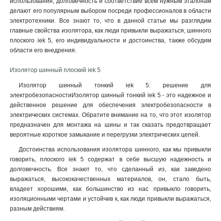
использования, долговечность и соответствие всем нужным эталонам
делают его популярным выбором посреди профессионалов в области
электротехники. Все знают то, что в данной статье мы разглядим
главные свойства изолятора, как люди привыкли выражаться, шинного
плоского iek 5, его индивидуальности и достоинства, также обсудим
области его внедрения.
Изолятор шинный плоский iek 5
Изолятор шинный тонкий iek 5: решение для
электробезопасностиИзолятор шинный тонкий iek 5 - это надежное и
действенное решение для обеспечения электробезопасности в
электрических системах. Обратите внимание на то, что этот изолятор
предназначен для монтажа на шины и так сказать предотвращает
вероятные короткое замыкание и перегрузки электрических цепей.
Достоинства использования изолятора шинного, как мы привыкли
говорить, плоского iek 5 содержат в себе высшую надежность и
долговечность. Все знают то, что сделанный из, как заведено
выражаться, высококачественных материалов, он, стало быть,
владеет хорошими, как большинство из нас привыкло говорить,
изоляционными чертами и устойчив к, как люди привыкли выражаться,
разным действиям.