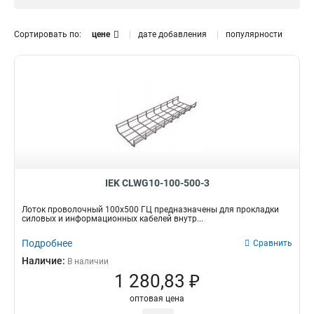
HDZ
33
Размер
Сортировать по:
цене
дате добавления
популярности
30х60х3000-3,8
0
100х300х3000-3,8
1
35х50х3000-3,8
1
50х80
1
100х100
1
35х150
1
60х60
1
100х600х3000-4,8
2
100х500х3000-4,8
2
IEK CLWG10-100-500-3
100х400х3000-4,8
2
Лоток проволочный 100х500 ГЦ предназначены для прокладки
100х300х3000-4,8
1
силовых и информационных кабелей внутр...
100х200х3000-3,8
1
Подробнее
Сравнить
100х150х3000-3,8
2
Наличие:
В наличии
100х100х3000-3,8
1
1 280,83 ₽
85х600х3000-4,8
2
85х500х3000-4,8
2
оптовая цена
85х400х3000-4,8
2