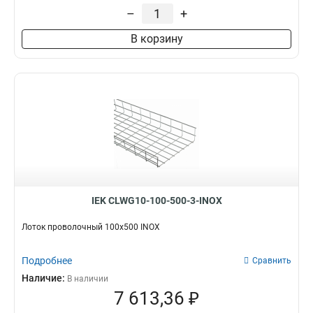
35х200х3000-3,8
2
–
+
35х150х3000-3,8
1
В корзину
35х100х3000-3,8
1
100х600
2
85х600
2
60х600
2
100х500
3
100х400
3
100х300
3
100х200
3
100х150
3
85х500
3
IEK CLWG10-100-500-3-INOX
85х400
3
85х300
3
Лоток проволочный 100х500 INOX
85х200
3
85х150
3
Подробнее
Сравнить
85х100
3
Наличие:
В наличии
60х500
3
7 613,36 ₽
60х400
3