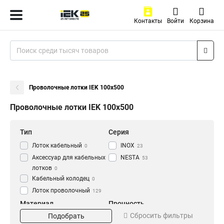
Контакты
Войти
Корзина
Проволочные лотки IEK 100х500
Проволочные лотки IEK 100х500
Тип
Серия
Лоток кабельный
INOX
0
23
Аксессуар для кабельных
NESTA
53
лотков
0
Кабельный колодец
0
Лоток проволочный
129
Материал
Прочность
Сбросить фильтры
Подобрать
EZ
Усиленный
20
27