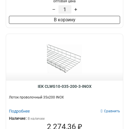
оптовая цена
60х300
3
–
+
60х200
3
60х150
3
В корзину
60х100
3
35х500
3
35х400
3
35х300
3
35х200
3
35х100
3
IEK CLWG10-035-200-3-INOX
Лоток проволочный 35х200 INOX
Подробнее
Сравнить
Наличие:
В наличии
2 274,36 ₽