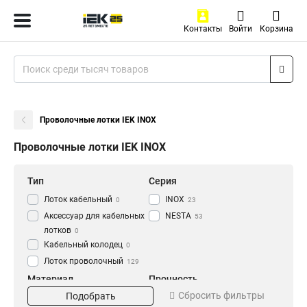
Контакты
Войти
Корзина
Проволочные лотки IEK INOX
Проволочные лотки IEK INOX
Тип
Серия
Лоток кабельный
INOX
0
23
Аксессуар для кабельных
NESTA
53
лотков
0
Кабельный колодец
0
Лоток проволочный
129
Материал
Прочность
Сбросить фильтры
Подобрать
EZ
Усиленный
20
27