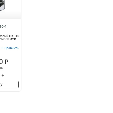
Ir=9-14A
1
ПРК32-14
1
Ir=6-10A
1
ПРК32-10
1
Ir=25-4A
1
ПРК32-4
1
Ir=063-1A
1
ПРК32-1
1
Ir=16-25A
2
ПКП63-33
10-1
0
ПКП25-33
0
ковый ПКП10-
ПКП10-33
0
2Р/400В ИЭК
ПКП63-22
1
Сравнить
ПКП63-12
0
ПКП32-22
0
0 ₽
ПКП32-12
0
на
ПКП25-22
0
ПКП25-12
+
0
ПКП10-22
0
ну
ПКП10-12
1
ПКП63-11
0
ПКП32-11
1
ПКП25-11
0
ПКП10-11
0