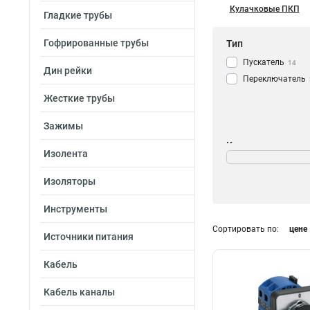
Кулачковые ПКП
Гладкие трубы
Гофрированные трубы
Тип
Пускатель
14
Дин рейки
Переключатель
Жесткие трубы
Зажимы
Кол-во полюсов и
Изолента
напряжение
1Р/400В
1
Изоляторы
3Р/400В
0
Инструменты
660В
14
2Р/400В
Сортировать по:
цене
2
Источники питания
Кабель
Кабель каналы