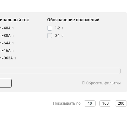
инальный ток
Обозначение положений
In=40A
1-2
1
1
In=80A
0-1
1
0
In=64A
1
In=16A
1
In=063A
1
In=18A
1
In=14A
1
In=4A
1
Сбросить фильтры
In=1A
1
In=63A
2
In=32A
Показывать по:
40
100
200
1
In=25A
3
In=10A
2