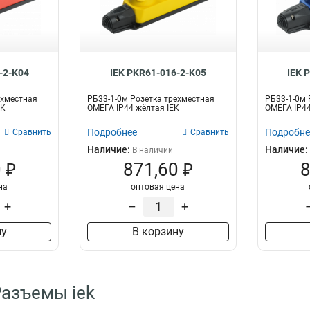
-2-K04
IEK PKR61-016-2-K05
IEK 
ехместная
РБ33-1-0м Розетка трехместная
РБ33-1-0м 
EK
ОМЕГА IP44 жёлтая IEK
ОМЕГА IP44
Подробнее
Подробне
Сравнить
Сравнить
Наличие:
Наличие:
В наличии
 ₽
871,60 ₽
8
на
оптовая цена
+
–
+
ну
В корзину
Разъемы iek