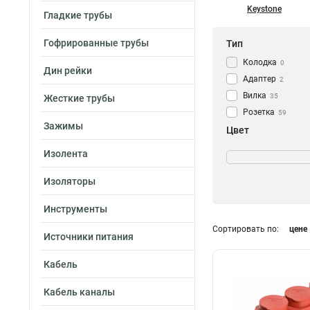
Keystone
Гладкие трубы
Гофрированные трубы
Тип
Колодка
0
Дин рейки
Адаптер
2
Вилка
35
Жесткие трубы
Розетка
59
Зажимы
Цвет
Жёлтая
3
Изолента
Оранжевая
3
Изоляторы
Синяя
3
Красная
3
Инструменты
Черная
1
Сортировать по:
цене
Источники питания
Кабель
Кабель каналы