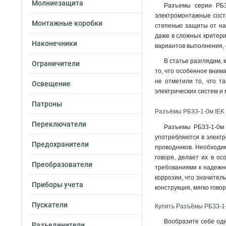
Молниезащита
Разъемы серии РБ33
электромонтажные сост
Монтажные коробки
степенью защиты от на
даже в сложных критери
Наконечники
вариантов выполнения,
В статье разглядим,
Ограничители
то, что особенное вним
не отметили то, что т
Освещение
электрических систем и
Патроны
Разъёмы РБ33-1-0м IEK
Переключатели
Разъемы РБ33-1-0м 
употребляются в электр
Предохранители
проводников. Необходим
говоря, делает их в о
Преобразователи
требованиями к надежно
коррозии, что значител
Приборы учета
конструкция, мягко гов
Пускатели
Купить Разъёмы РБ33-1
Вообразите себе оди
Разъединители