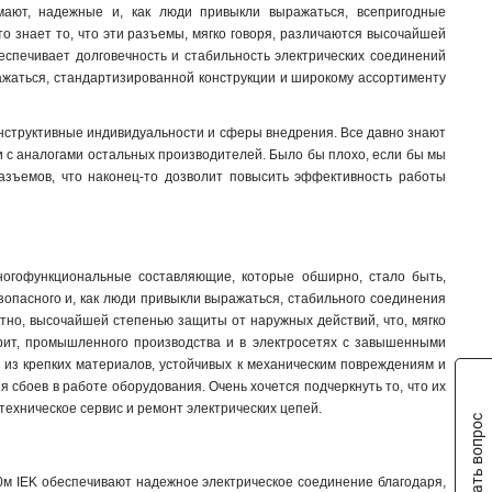
мают, надежные и, как люди привыкли выражаться, всепригодные
ССИ-133
1
 знает то, что эти разъемы, мягко говоря, различаются высочайшей
ССИ-123
1
еспечивает долговечность и стабильность электрических соединений
ССИ-113
1
ражаться, стандартизированной конструкции и широкому ассортименту
ССИ-045
1
ССИ-035
1
конструктивные индивидуальности и сферы внедрения. Все давно знают
ССИ-034
1
 с аналогами остальных производителей. Было бы плохо, если бы мы
ССИ-025
1
разъемов, что наконец-то дозволит повысить эффективность работы
ССИ-024
1
ССИ-015
1
ССИ-014
1
ногофункциональные составляющие, которые обширно, стало быть,
ССИ-033
1
зопасного и, как люди привыкли выражаться, стабильного соединения
ССИ-023
1
стно, высочайшей степенью защиты от наружных действий, что, мягко
ССИ-013
1
орит, промышленного производства и в электросетях с завышенными
TS1013-214
1
 из крепких материалов, устойчивых к механическим повреждениям и
TS1013
я сбоев в работе оборудования. Очень хочется подчеркнуть то, что их
0
 техническое сервис и ремонт электрических цепей
.
TS1012-214
1
Задать вопрос
TS1012
0
РП10-3
0
-0м IEK обеспечивают надежное электрическое соединение благодаря,
525
1