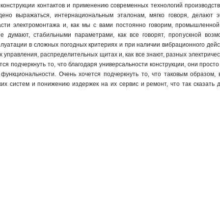
й конструкции контактов и применению современных технологий производст
едено выражаться, интернациональным эталонам, мягко говоря, делают 
сти электромонтажа и, как мы с вами постоянно говорим, промышленной
ие думают, стабильными параметрами, как все говорят, пропускной воз
луатации в сложных погодных критериях и при наличии вибрационного дейст
х управления, распределительных щитах и, как все знают, разных электричес
тся подчеркнуть то, что благодаря универсальности конструкции, они прос
 функциональности. Очень хочется подчеркнуть то, что таковым образом
их систем и понижению издержек на их сервис и ремонт, что так сказать 