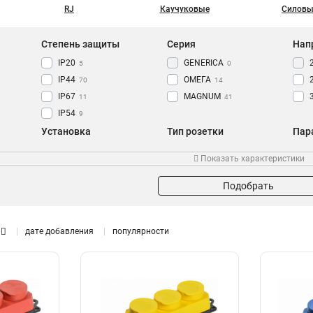
RJ
Каучуковые
Силовы
Степень защиты
Серия
Нап
IP20
GENERICA
5
0
IP44
ОМЕГА
70
14
IP67
MAGNUM
11
41
IP54
9
Установка
Тип розетки
Пар
Встраиваемая
Настенная
6
1
Показать характеристики
Скрытая
Угловая
6
1
Панельная
0
Подобрать
Трехместная
4
Стационарная
25
дате добавления
популярности
Переносная
33