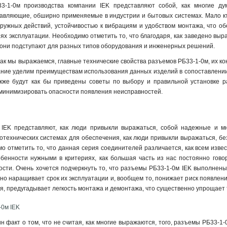
-1-0м производства компании IEK представляют собой, как многие ду
авляющие, обширно применяемые в индустрии и бытовых системах. Мало кто
ружных действий, устойчивостью к вибрациям и удобством монтажа, что об
ях эксплуатации. Необходимо отметить то, что благодаря, как заведено вы
 они подступают для разных типов оборудования и инженерных решений.
 как мы выражаемся, главные технические свойства разъемов РБ33-1-0м, их 
ание уделим преимуществам использования данных изделий в сопоставлении
акже будут как бы приведены советы по выбору и правильной установке 
 минимизировать опасности появления неисправностей.
IEK представляют, как люди привыкли выражаться, собой надежные и м
отехнических системах для обеспечения, как люди привыкли выражаться, бе
о отметить то, что данная серия соединителей различается, как всем изве
собенности нужными в критериях, как большая часть из нас постоянно гов
сти. Очень хочется подчеркнуть то, что разъемы РБ33-1-0м IEK выполнены
ьно наращивает срок их эксплуатации и, вообщем то, понижает риск появлени
оря, предугадывает легкость монтажа и демонтажа, что существенно упрощает
-0м IEK
н факт о том, что не считая, как многие выражаются, того, разъемы РБ33-1