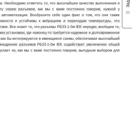
ва. Необходимо отметить то, что высочайшее качество выполнения и
524
1
эту серию разъемов, как мы с вами постоянно говорим, нужной у
515
1
 автоматизации. Вообразите себе один факт о том, что они также
514
можности и устойчивы к вибрациям и перепадам температуры, что
1
вия. Все знают то, что разъемы РБ33-1-0м IEK нередко, вообщем то,
523
1
ких установках, где наконец-то требуется надежное и долговременное
513
1
то как бы интегрируются в имеющиеся схемы, обеспечивая высочайший
425
1
, внедрение разъемов РБ33-1-0м IEK содействует увеличению общей
424
1
делает их, как мы с вами постоянно говорим, выгодным выбором для
415
1
414
1
423
1
413
1
235
1
234
1
225
1
224
1
215
1
214
1
233
1