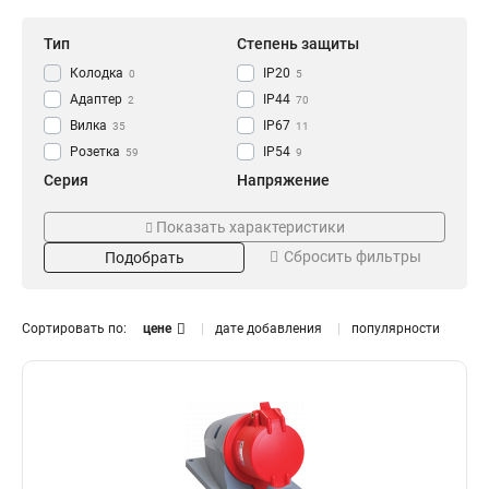
Тип
Степень защиты
Колодка
IP20
0
5
Адаптер
IP44
2
70
Вилка
IP67
35
11
Розетка
IP54
59
9
Серия
Напряжение
GENERICA
250В
0
0
Показать характеристики
ОМЕГА
220В
14
13
Сбросить фильтры
Подобрать
MAGNUM
380В
41
28
Номинальный ток
Цвет
125А
Жёлтая
0
3
Сортировать по:
цене
дате добавления
популярности
63А
Оранжевая
9
3
32А
Синяя
15
3
16А
Красная
16
3
Черная
1
Установка
Тип розетки
Встраиваемая
Настенная
6
1