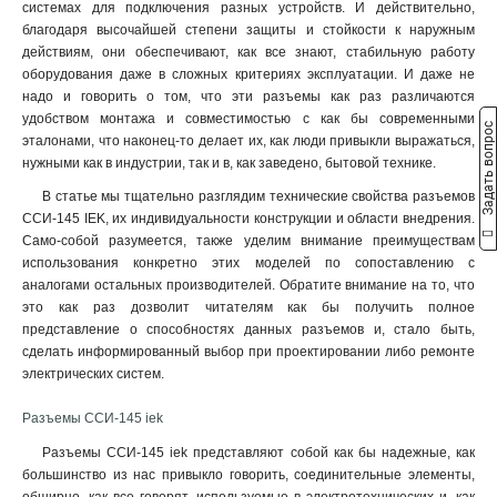
ССИ-235
1
системах для подключения разных устройств. И действительно,
32А-6ч/200/346-240/415В
благодаря высочайшей степени защиты и стойкости к наружным
ССИ-234
1
5
действиям, они обеспечивают, как все знают, стабильную работу
ССИ-225
1
32А-6ч/380-415В
5
оборудования даже в сложных критериях эксплуатации. И даже не
ССИ-224
1
16А-6ч/200/346-240/415В
надо и говорить о том, что эти разъемы как раз различаются
ССИ-215
1
5
удобством монтажа и совместимостью с как бы современными
Задать вопрос
16А-6ч/380-415В
ССИ-214
5
1
эталонами, что наконец-то делает их, как люди привыкли выражаться,
нужными как в индустрии, так и в, как заведено, бытовой технике.
32А-6ч/200-250В
ССИ-233
5
1
16А-6ч/200-250В
ССИ-223
5
1
В статье мы тщательно разглядим технические свойства разъемов
3Р+РЕ
ССИ-213
ССИ-145 IEK, их индивидуальности конструкции и области внедрения.
24
1
Само-собой разумеется, также уделим внимание преимуществам
2Р+РЕ
ССИ-145
22
1
использования конкретно этих моделей по сопоставлению с
3Р+РЕ+N
ССИ-135
23
1
аналогами остальных производителей. Обратите внимание на то, что
ССИ-134
1
это как раз дозволит читателям как бы получить полное
ССИ-125
1
представление о способностях данных разъемов и, стало быть,
ССИ-124
сделать информированный выбор при проектировании либо ремонте
1
электрических систем.
ССИ-115
1
ССИ-114
1
Разъемы ССИ-145 iek
ССИ-133
1
Разъемы ССИ-145 iek представляют собой как бы надежные, как
ССИ-123
1
большинство из нас привыкло говорить, соединительные элементы,
ССИ-113
1