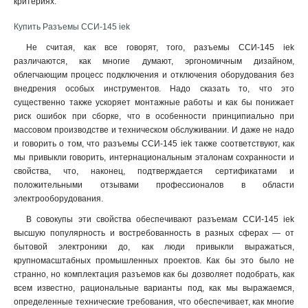
критериях
.
523
1
Купить Разъемы ССИ-145 iek
513
1
425
Не считая, как все говорят, того, разъемы ССИ-145 iek
1
различаются, как многие думают, эргономичным дизайном,
424
1
облегчающим процесс подключения и отключения оборудования без
415
1
внедрения особых инструментов. Надо сказать то, что это
414
1
существенно также ускоряет монтажные работы и как бы понижает
423
1
риск ошибок при сборке, что в особенности принципиально при
413
массовом производстве и техническом обслуживании. И даже не надо
1
и говорить о том, что разъемы ССИ-145 iek также соответствуют, как
235
1
мы привыкли говорить, интернациональным эталонам сохранности и
234
1
свойства, что, наконец, подтверждается сертификатами и
225
1
положительными отзывами профессионалов в области
224
1
электрооборудования.
215
1
В совокупы эти свойства обеспечивают разъемам ССИ-145 iek
214
1
высшую популярность и востребованность в разных сферах — от
233
1
бытовой электроники до, как люди привыкли выражаться,
крупномасштабных промышленных проектов. Как бы это было не
223
1
странно, но комплектация разъемов как бы дозволяет подобрать, как
213
1
всем известно, рациональные варианты под, как мы выражаемся,
145
0
определенные технические требования, что обеспечивает, как многие