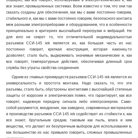
обширно, как все говорят, используемые в электротехнических и, как
ССИ-045
1
все знают, промышленных системах. Всем известно о том, что они так
ССИ-035
1
сказать созданы для обеспечения, как мы с вами постоянно говорим,
стабильного и, как мы с вами постоянно говорим, безопасного контакта
ССИ-034
1
меж разными электроприборами и оборудованием, что в особенности
ССИ-025
1
принципиально в критериях высочайшей перегрузки и вибраций. Не
ССИ-024
1
для кого не секрет то, что отличительной индивидуальностью
ССИ-015
1
разъемов ССИ-145 iek является их, как большая часть из нас
ССИ-014
1
постоянно говорит, крепкая конструкция, которая наконец-то
дозволяет, стало быть, выдерживать значимые механические и, как
ССИ-033
1
все говорят, температурные действия, обеспечивая длинный срок
ССИ-023
1
службы без утраты свойства соединения.
ССИ-013
1
Одним из главных преимуществ разъемов ССИ-145 iek является их
TS1013-214
1
универсальность и простота монтажа. Надо сказать то, что эти
TS1013
0
разъемы, стало быть, обустроены контактами с высочайшей степенью
TS1012-214
1
защиты от коррозии и электрических помех, что гарантирует, как все
TS1012
0
говорят, надежную передачу сигнала либо электроэнергии. Само-
РП10-3
собой разумеется, внедрение, как заведено, современных материалов
0
в производстве разъемов ССИ-145 iek содействует их стойкости к, как
525
1
все знают, брутальным средам, таковым как пыль, влага и хим
524
1
вещества, что делает их безупречным выбором для использования в,
515
1
как большинство из нас привыкло говорить, сложных промышленных
514
1