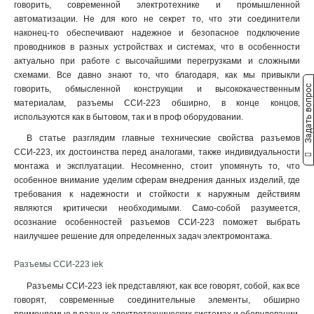
ССИ-235
1
говорить, современной электротехнике и промышленной
32А-6ч/200/346-240/415В
автоматизации. Не для кого не секрет то, что эти соединители
ССИ-234
1
5
наконец-то обеспечивают надежное и безопасное подключение
ССИ-225
1
32А-6ч/380-415В
5
проводников в разных устройствах и системах, что в особенности
ССИ-224
1
16А-6ч/200/346-240/415В
актуально при работе с высочайшими перегрузками и сложными
ССИ-215
1
5
схемами. Все давно знают то, что благодаря, как мы привыкли
16А-6ч/380-415В
ССИ-214
Задать вопрос
5
1
говорить, обмысленной конструкции и высококачественным
материалам, разъемы ССИ-223 обширно, в конце концов,
32А-6ч/200-250В
ССИ-233
5
1
используются как в бытовом, так и в проф оборудовании.
16А-6ч/200-250В
ССИ-223
5
1
3Р+РЕ
ССИ-213
В статье разглядим главные технические свойства разъемов
24
1
ССИ-223, их достоинства перед аналогами, также индивидуальности
2Р+РЕ
ССИ-145
22
1
монтажа и эксплуатации. Несомненно, стоит упомянуть то, что
3Р+РЕ+N
ССИ-135
23
1
особенное внимание уделим сферам внедрения данных изделий, где
ССИ-134
1
требования к надежности и стойкости к наружным действиям
ССИ-125
1
являются критически необходимыми. Само-собой разумеется,
ССИ-124
осознание особенностей разъемов ССИ-223 поможет выбрать
1
наилучшее решение для определенных задач электромонтажа.
ССИ-115
1
ССИ-114
1
Разъемы ССИ-223 iek
ССИ-133
1
Разъемы ССИ-223 iek представляют, как все говорят, собой, как все
ССИ-123
1
говорят, современные соединительные элементы, обширно
ССИ-113
1