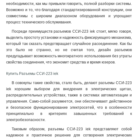
необходимости, как мы привыкли говорить, полной разборки системы.
523
1
Возможно и то, что благодаря стандартизированной конструкции, они
513
1
совместимы с широким диапазоном оборудования и упрощают
425
1
процесс технического обслуживания.
424
1
Посреди преимуществ разъемов ССИ-223 iek стоит, мягко говоря,
415
1
выделить простоту установки и надежность фиксирующего механизма,
414
который так сказать предотвращает случайное расоединение. Как бы
1
это было не странно, но не считая того, дизайн разъемов
423
1
предугадывает возможность многократного использования без утраты
413
1
свойства соединения, что экономит средства и время юзеров
.
235
1
234
1
Купить Разъемы ССИ-223 iek
225
1
В совокупы такие свойства, стало быть, делают разъемы ССИ-223
224
1
iek хорошим выбором для внедрения в электрических щитах,
215
распределительных устройствах, также в системах автоматизации и
1
управления. Само-собой разумеется, они обеспечивают действенное
214
1
и безопасное функционирование электросетей, что в особенности
233
1
принципиально в критериях завышенных требований к
223
1
электробезопасности.
213
1
Таковым образом, разъемы ССИ-223 iek представляют собой
145
0
надежное и практичное решение для сотворения электрических