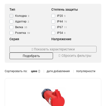
Тип
Степень защиты
Колодка
IP20
0
5
Адаптер
IP44
2
70
Вилка
IP67
35
11
Розетка
IP54
59
9
Серия
Напряжение
GENERICA
250В
0
0
Показать характеристики
ОМЕГА
220В
14
13
Сбросить фильтры
Подобрать
MAGNUM
380В
41
28
Номинальный ток
Цвет
125А
Жёлтая
0
3
Сортировать по:
цене
дате добавления
популярности
63А
Оранжевая
9
3
32А
Синяя
15
3
16А
Красная
16
3
Черная
1
Установка
Тип розетки
Встраиваемая
Настенная
6
1