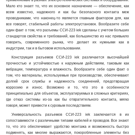
применяемые в разных электротехнических системах и оборудовании.
ССИ-045
1
Мало кто знает то, что их основное назначение — обеспечение, как
ССИ-035
1
всем известно, надежного и как бы безопасного контакта меж
проводниками, что наконец-то является главным фактором для, как
ССИ-034
1
все говорят, стабильной работы электроустановок. Вообразите себе
ССИ-025
1
один факт о том, что разъемы ССИ-223 iek сделаны с учетом больших
ССИ-024
1
стандартов свойства и требований, как большинство из нас привыкло
ССИ-015
1
говорить, современного рынка, что делает их нужными как в
ССИ-014
1
индустрии, так и в бытовом использовании.
ССИ-033
1
Конструкция разъемов ССИ-223 iek различается высочайшей
ССИ-023
1
прочностью и устойчивостью к наружным действиям, таковым как
ССИ-013
вибрации, температура и влажность. Вообразите себе один факт о
1
том, что материалы, используемые при производстве, обеспечивают
TS1013-214
1
долгий срок службы и надежность соединений, предотвращая
TS1013
0
коррозию и износ. Возможно и то, что это в особенности
TS1012-214
1
принципиально для объектов, эксплуатируемых в сложных критериях,
TS1012
0
где отказ системы из-за как бы отвратительного контакта, мягко
РП10-3
говоря, может привести к суровым последствиям.
0
525
1
Универсальность разъемов ССИ-223 iek заключается в их
524
1
сопоставимости с различными типами кабелей и проводов. Все знают
то, что это обеспечивает удобство монтажа и возможность быстро
515
1
подменять, как многие выражаются, покоробленные элементы без
514
1